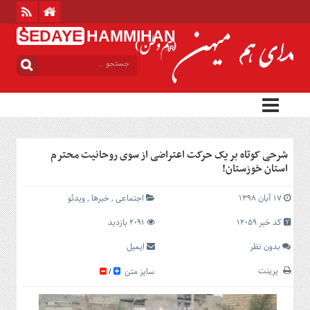
ُSEDAYE
HAMMIHAN
.IR
منوی
بالا
خانه
منوی
اصلی
خانه
شرحی کوتاه بر یک حرکت اعتراضی از سوی روحانیت محترم
استان خوزستان!
بین
الملل
۱۷ آبان ۱۳۹۸
اجتماعی
,
خبرها
,
ویدئو
ایران
کد خبر 12059
2091 بازدید
استان
ها
بدون نظر
ایمیل
سیاسی
پرینت
سایز متن
/
فرهنگی
اجتماعی