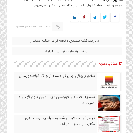
برچسب ها :
موسوی فرد
نماینده ولی فقیه
پایگاه خبری صدای هم میهن
,
,
http://sedayehammihan.ir/?p=12059
« در باب نخبه پسندی و نخبه گرایی جناب استاندار !
بلندمرتبه سازی، نیاز روز اهواز »
مطالب مشابه
شلاق‌ بی‌برقی، بر پیکر خسته‌ از جنگ فولادخوزستان؛
سرمایه اجتماعی خوزستان ؛ پلی میان تنوع قومی و
امنیت ملی
فراخوان نخستین جشنواره سراسری رسانه های
مکتوب و مجازی در اهواز