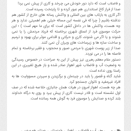
است که دارد دور خودش می چرخد و کاری از پیش نمی برد!
و فاضلاب
صدا از فراز کاخ
هم عبور کرده و تا پایتخت رسیده است.
استانداری
اگر کاری به بازتاب های بین المللی و واکنش رسانه های خارج از کشور هم
نداشته باشیم ( چرا که فی نفسه این مساله خیلی هم اهمیتی ندارد و هر
چه هست، واکنش ها در داخل کشور است که برای ما مهم است ) ؛ این
حرکت موسوی فرد از اعماق شهری برخاسته که فریاد مردمش را یا نمی
شنوند و یا اگر می شنوند، کاری و حرکتی و اقدامی موثر برای بهبود و ترمیم
و ساخت سازه ها و زیرساخت های ویران آن نمی کنند.
صدا از زیر پوست شهری با مردمی صبور و محجوب و فقیر برخاسته و تمام
فاصله ها را در می نوردد.
دستور
نیز پیش از این به صراحت در خصوص رسیدگی
مقام معظم رهبری
به وضعیت آب و فاضلاب شهر اهواز صادر شده و باز هیچ تغییری در این
راستا روی نداده است.
شاید گناه و قصور را باید در چیدمان و برگزیدن و سپردن مسوولیت ها به
افراد غیرمفید و ناتوان جستجو کرد.
هر چه هست، اهواز امروز، در هیات همان جانبازی خلاصه شده که در صف
اول نشسته است و قادر نیست کاری از پیش ببرد و روی به درگاه خداوند
بلند کرده و صدایش را موسوی فرد به گوش همه رسانده است.
آب و فاضلاب
اهواز
خوزستان
صدای هم میهن
,
,
,
,