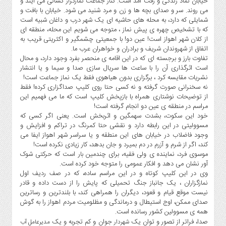
خیابان نماد زندگی و رفت آمد است. کنار جماعت نمازگزار کسانی می آیند و
می روند. سر و صدای بچه ها و زن و مرد شنید می شود. خیابان با بافت و
اجتماعی
شمایلی که دارد، به محله های حاشیه ای یک شهر درب و داغان شبیه است
سیاسی
که با تشخیص چهره ی پیش نماز ، متوجه می شویم این محله، منطقه ای
از کلان شهر اهواز است! عین دو! با جمعیتی چشمگیر و اکثریتی قریب به
فرهنگی
اتفاق از شهروندان شریف و برادران و خواهران عرب ما.
ورزشی
تفاوت بارز و برجسته ای که در این اقامه ی منحصر بفرد وجود دارد، و محال
است اثرگذاری آن را با ساعت ها سریال سازی صدا و سیما و یا انتشار
بین
نشریات مقایسه کرد ، برگزاری بدون هیاهوی فقط یک نماز جماعت است!
الملل
نه سخنرانی صورت گرفته و نه کسی حتا روی کلیپ صداگزاری کرده! فقط
از توضیحات نوشتاری همراه با بازپخش کلیپ است که ما می فهمیم این
گزارش
مراسم در منطقه ی عین دو انجام گرفته است!
یادداشت
خود این سکوت، بشدت سهمگین و اثربخش است. یعنی اگر کسی که
مسوولیتی در این رابطه دارد و نقشی حتا کمرنگ در تراکم و افزایش و
چند
وجود فاضلاب در خیابان های این منطقه و یا سراسر شهر اهواز ایفا می
رسانه
کند، اگر از شرم و آزرم در دم بمیرد و جان بدهد، کار زیادی نکرده است!
موسوی فرد، نماینده ی ولی فقیه، برای چندمین بار است که حرکتی شوک
ویدئو
آور نشان می دهد و افکار عمومی را متوجه خود کرده است.
گزارش
وی در این کلیپ کوتاه و در این مراسم ساده، که در صف ردیف اول
نمازگزاران ، یک جانباز جنگ تحمیلی که پایش را از دست داده و قادر
یادداشت
نیست موقع قیام و قعود، دیگران را همراهی کند، با بلندترین و رساترین
صدای ممکن، اوج استیطال و درماندگی و مظلومیت مردم اهواز را به گوش
همه ی مسوولین کشور رسانده است.
صدا، فراتر از تصور و توان یک
جوان و کم تجربه و یک
شهردار
مدیرعامل آب