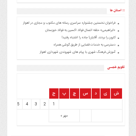
:: استان ها
فراخوان نخستین جشنواره سراسری رسانه های مکتوب و مجازی در اهواز
«ابراهیمی» حلقه اتصال فولاد اکسین به فولاد خوزستان
کارون را بردند، آقایان! جاده را اشتباه رفتید!
دسترسی به خدمات قضایی از طریق گوشی همراه
آموزش فرهنگ شهری با پیام های شهروندی شهرداری اهواز
تقویم شمسی
ش
ی
د
س
چ
پ
ج
7
6
5
4
3
2
1
مهر »