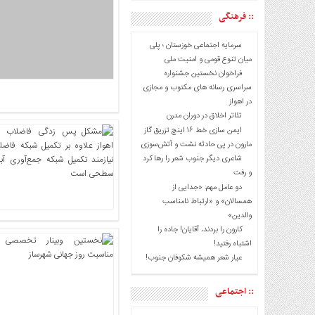
:: فرهنگی
اجتماعی
سیاسی
سرمایه اجتماعی خوزستان ؛ پلی
فرهنگی
میان تنوع قومی و امنیت ملی
فراخوان نخستین جشنواره
ورزشی
سراسری رسانه های مکتوب و مجازی
بین
در اهواز
الملل
تئاتر اخلاق در دوران مدرن
ایمن سازی خط ۱۶ اینچ تزریق گاز
گزارش
مارون در پی حادثه نشت و آتش‌سوزی
یادداشت
شاعری دیگر جنوب شعر را رها کرد
و رفت
چند
دو عامل مهم: «جدایی از
رسانه
همسالان» و «ارتباط نامناسب
والدین»
ویدئو
کارون را بردند، آقایان! جاده را
گزارش
اشتباه رفتید!
یادداشت
عیار شعر همیشه شکوفان جنوب!
:: اجتماعی