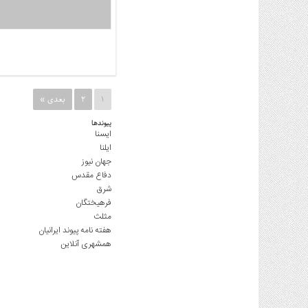
1
2
بعدی »
پیوندها
ایسنا
ایلنا
جهان نیوز
دفاع مقدس
شرق
فرهیختگان
مثلث
هفته نامه پیوند ایرانیان
همشهری آنلاین