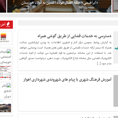
«ابراهیمی» حلقه اتصال فولاد اکسین به فولاد خوزستان
آیین تکریم و معارفه مدیرعامل فولاد خوزستان با حضور رضا طاهری
آخرین
رئیس هئیت مدیره، مومن‌زداه و اسماعیل گودرزی اعضای هئیت مدیره
ا ۱۵ آبان ۱۴۰۳
و جمعی از معاونان و مدیران شرکت فولاد خوزستان در روز دوشنبه ۲۳
دسترسی به خدمات قضایی از طریق گوشی همراه
فروردین در مهمانسرای نور برگزار شد. در ابتدای این مراسم رضا طاهری
ور
رئیس هئیت مدیره فولاد خوزستان با تبریک سال نو و تشکر و تقدیر
به گزارش روابط عمومی مرکز آمار و فناوری اطلاعات، به زودی اپلیکشین عدالت
 /
از زحمات علی قلعه‌نوی مدیرعامل پیشین اظهار داشت: تولید پایدار و
همراه که بستر ارائه خدمات قضایی از طریق تلفن های همراه است رونمایی خواهد
دستیابی به اهداف تولید در سال ۱۳۹۹ را در شرایطی
شد. با استفاده از این سامانه، مراجعین به قوه قضاییه می توانند از کلیه خدمات
الکترونیک قضایی مثل سامانه ابلاغ الکترونیک، نوبت دهی، درخواست صدور گواهی
عدم سوء […]
آموزش فرهنگ شهری با پیام های شهروندی شهرداری اهواز