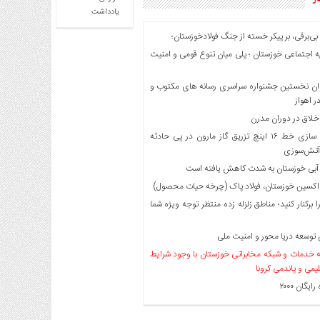
یادداشت
بی‌برقی، بر پیکر خسته‌ از جنگ فولادخوزستان؛
 اجتماعی خوزستان ؛ پلی میان تنوع قومی و امنیت
ان نخستین جشنواره سراسری رسانه های مکتوب و
 اهواز
اخلاق در دوران مدرن
ایمن سازی خط ۱۶ اینچ تزریق گاز مارون در پی حادثه
آتش‌سوزی
 آبی خوزستان به شدت کاهش یافته است
اکسین خوزستان، فولاد پاک (چرخه حیات محصول)
ا برکنار کنید؛ مناطق زلزله زده منتظر توجه ویژه شما
توسعه دریا محور و امنیت ملی
خدمات و شبکه مخابراتی خوزستان با وجود شرایط
لیمی و پاندمی کرونا
یگان ۲۰۰۰