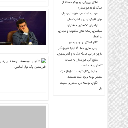
شلاق‌ بی‌برقی، بر پیکر خسته‌ از
جنگ فولادخوزستان؛
سرمایه اجتماعی خوزستان ؛ پلی
میان تنوع قومی و امنیت ملی
فراخوان نخستین جشنواره
سراسری رسانه های مکتوب و مجازی
در اهواز
تئاتر اخلاق در دوران مدرن
ایمن سازی خط ۱۶ اینچ تزریق گاز
مارون در پی حادثه نشت و آتش‌سوزی
منابع آبی خوزستان به شدت
کاهش یافته است
نجار را برکنار کنید؛ مناطق زلزله زده
منتظر توجه ویژه شما هستند
الگوی توسعه دریا محور و امنیت
ملی