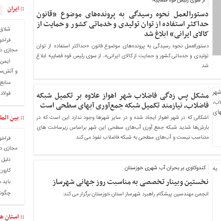
از سوی رئیس قوه قضاییه؛
:: ایران
دستورالعمل نحوه رسیدگی به پرونده‌های موضوع «قانون
حداکثر استفاده از توان تولیدی و خدماتی کشور و حمایت از
شلاق‌
کالای ایرانی» ابلاغ شد
فراخو
دستورالعمل نحوه رسیدگی به پرونده‌های موضوع قانون «حداکثر استفاده از توان
مجازی در
تولیدی و خدماتی کشور و حمایت از کالای ایرانی»، از سوی رئیس قوه قضاییه ابلاغ
شد.
و آتش‌س
منابع
فولاد
مشکل پس زدگی فاضلاب شهر اهواز علاوه بر تکمیل شبکه
فاضلاب، نیازمند تکمیل شبکه جمع‌آوری آبهای سطحی است
:: بین المل
اشکالی که در شهر اهواز ایجاد شده و در سایر شهرها وجود ندارد این است که در
بارش‌ها شدید شبکه جمع آوری آب‌های سطحی این شهر براساس زیرساخت های
متناسب نیست و آب‌های سطحی به شبکه فاضلاب نفوذ می کند.
فراخو
مجازی در
دلیل 
کندوکاوی بر بحران آب شهری خوزستان
کارون 
نخستین وبینار تخصصی به مناسبت روز جهانی شهرساز
باید 
چگونه
انجمن مهندسین پیشگام راهبرد شهرساز استان خوزستان برگزار می کند:
:: استان ها