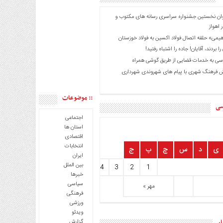
ان نخستین جشنواره سراسری رسانه های مکتوب و
 اهواز
هیمی» حلقه اتصال فولاد اکسین به فولاد خوزستان
را بردند، آقایان! جاده را اشتباه رفتید!
ی به خدمات قضایی از طریق گوشی همراه
 فرهنگ شهری با پیام های شهروندی شهرداری
:: موضوعات
سی
اجتماعی
استان ها
اقتصادی
انتخابات
ی
د
س
چ
پ
ج
ایران
بین الملل
10
9
8
7
6
5
4
3
2
1
خبرها
سیاسی
مهر »
فرهنگی
ورزشی
ویدئو
ار
گزارش