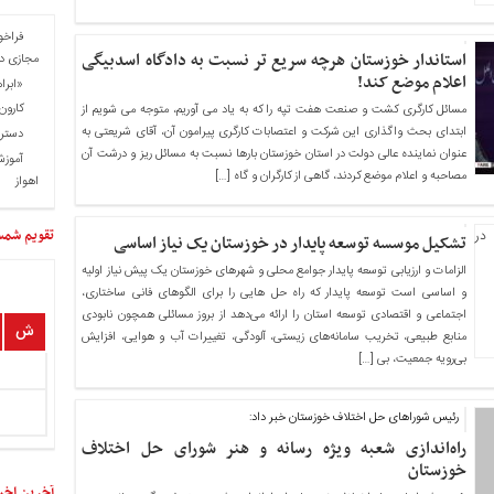
فراخو
استاندار خوزستان هرچه سریع تر نسبت به دادگاه اسدبیگی
مجازی در
اعلام موضع کند!
«ابرا
کارون 
مسائل کارگری کشت و صنعت هفت تپه را که به یاد می آوریم، متوجه می شویم از
ابتدای بحث واگذاری این شرکت و اعتصابات کارگری پیرامون آن، آقای شریعتی به
دسترس
عنوان نماینده عالی دولت در استان خوزستان بارها نسبت به مسائل ریز و درشت آن
آموزش
مصاحبه و اعلام موضع کردند، گاهی از کارگران و گاه […]
اهواز
تقویم شم
تشکیل موسسه توسعه پایدار در خوزستان یک نیاز اساسی
الزامات و ارزیابی توسعه پایدار جوامع محلی و شهرهای خوزستان یک پیش نیاز اولیه
و اساسی است توسعه پایدار که راه حل هایی را برای الگوهای فانی ساختاری،
اجتماعی و اقتصادی توسعه استان را ارائه می‌دهد از بروز مسائلی همچون نابودی
ش
منابع طبیعی، تخریب سامانه‌های زیستی، آلودگی، تغییرات آب و هوایی، افزایش
بی‌رویه جمعیت، بی […]
رئیس شوراهای حل اختلاف خوزستان خبر داد:
راه‌اندازی شعبه ویژه رسانه و هنر شورای حل اختلاف
خوزستان
آخرین اخب