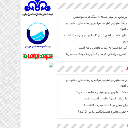
 بی‌برقی، بر پیکر خسته‌ از جنگ فولادخوزستان؛
ان نخستین جشنواره سراسری رسانه های مکتوب و
 اهواز
ایمن سازی خط ۱۶ اینچ تزریق گاز مارون در پی حادثه نشت
وزی
 آبی خوزستان به شدت کاهش یافته است
 اکسین خوزستان، فولاد پاک (چرخه حیات محصول)
ل
ان نخستین جشنواره سراسری رسانه های مکتوب و
 اهواز
موافقت با چین و روسیه؛ و مخالفت با آمریکا
را بردند، آقایان! جاده را اشتباه رفتید!
میان مسوولان اعتماد وجود داشته باشد
 قطر محاصره همسایگانش را بی اثر کرد؟