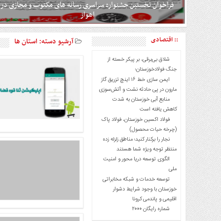
فراخوان نخستین جشنواره سراسری رسانه های مکتوب و مجازی در
انتخابات
اهواز
ویدئو
جشنواره سراسری رسانه های مکتوب و مجازی " وفاق ملی" الف /
دسترسی
:: اقتصادی
آرشیو دسته:
استان ها
حرفه ای: تیتر ، سرمقاله، گزارش، گفت و گو، یادداشت، عکس،
سریع
کاریکاتور، داستان کوتاه (آثار تولیدی از ابتدای آبان ۱۴۰۲ ت
شلاق‌ بی‌برقی، بر پیکر خسته‌ از
استخدام
: منتشر شده یا نشده) ب / موضوعی: وفاق ملی ، هویت ایرانی و ملی
جنگ فولادخوزستان؛
و پیوستگی اقوام، رابطه ی دولت و نسل Z ، توسعه ی اقتصادی کش
ارسال
ایمن سازی خط ۱۶ اینچ تزریق گاز
(بدون محدودیت تاریخی تا ۱۵آبان ۱۴۰۳، منتشر شده یا نشده) ج
مارون در پی حادثه نشت و آتش‌سوزی
خبر
مجازی: ۵ توییت برتر و ۵ پست اینستاگرامی برتر با موضوع
منابع آبی خوزستان به شدت
شرایط
کاهش یافته است
استفاده
فولاد اکسین خوزستان، فولاد پاک
(چرخه حیات محصول)
ثبت
نجار را برکنار کنید؛ مناطق زلزله زده
نام
منتظر توجه ویژه شما هستند
ورود
الگوی توسعه دریا محور و امنیت
به
ملی
سایت
توسعه خدمات و شبکه مخابراتی
خوزستان با وجود شرایط دشوار
اخبار
اقلیمی و پاندمی کرونا
سایت
شماره رایگان ۲۰۰۰
ایران