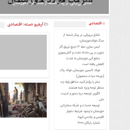
شلاق‌ بی‌برقی، بر پیکر خسته‌ از جنگ فولادخوزستان؛
انتخابات
ویدئو
در روزهایی که هنوز گرد و غبار جنگ چهل‌روزه دشمن از شانه‌های
دسترسی
:: اقتصادی
آرشیو دسته:
اقتصادی
صنعت این سرزمین فرو ننشسته، برخی واحدهای بزرگ و حیاتی، مانند
سریع
فولاد خوزستان، همچنان با زخم‌های باز و عمیق ایستاده‌اند؛ زخم‌هایی
شلاق‌ بی‌برقی، بر پیکر خسته‌ از
استخدام
که نه از جنس آمار و گزارش، بلکه از جنس دیوارهای ترک‌خورده،
جنگ فولادخوزستان؛
خطوط آسیب‌دیده، تجهیزات ازکارافتاده و امیدهایی است که برای
ارسال
ایمن سازی خط ۱۶ اینچ تزریق گاز
بازگشت به مدار، به نفسِ برق نیاز دارند. اینجا سخن از تولید نیست؛
مارون در پی حادثه نشت و آتش‌سوزی
خبر
سخن از بازسازی است، از احیای آنچه آسیب
منابع آبی خوزستان به شدت
شرایط
کاهش یافته است
استفاده
فولاد اکسین خوزستان، فولاد پاک
(چرخه حیات محصول)
ثبت
نجار را برکنار کنید؛ مناطق زلزله زده
نام
منتظر توجه ویژه شما هستند
ورود
الگوی توسعه دریا محور و امنیت
به
ملی
سایت
توسعه خدمات و شبکه مخابراتی
خوزستان با وجود شرایط دشوار
اخبار
اقلیمی و پاندمی کرونا
سایت
شماره رایگان ۲۰۰۰
ایران