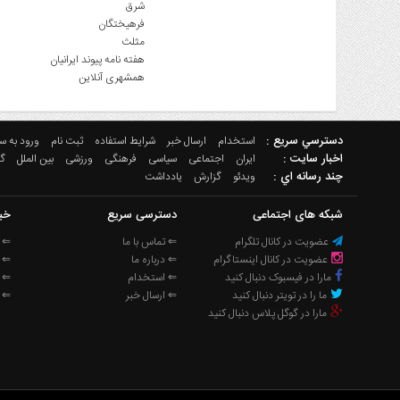
شرق
فرهیختگان
مثلث
هفته نامه پیوند ایرانیان
همشهری آنلاین
دسترسي سريع :
استخدام
ارسال خبر
شرایط استفاده
ثبت نام
ورود به س
اخبار سایت :
ایران
اجتماعی
سیاسی
فرهنگی
ورزشی
بین الملل
گ
چند رسانه اي :
ویدئو
گزارش
یادداشت
شبکه های اجتماعی
دسترسی سریع
خب
عضویت در کانال تلگرام
⇐ تماس با ما
⇐ خ
عضویت در کانال اینستاگرام
⇐ درباره ما
⇐ خ
مارا در فیسبوک دنبال کنید
⇐ استخدام
⇐ خ
ما را در تویتر دنبال کنید
⇐ ارسال خبر
⇐ خ
مارا در گوگل پلاس دنبال کنید