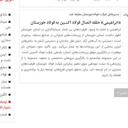
شلاق‌ 
مدیرعامل شرکت فولادخوزستان معارفه شد:
«ابراهیمی» حلقه اتصال فولاد اکسین به فولاد خوزستان
سرمایه
ملی
ابراهیمی با اشاره به وجود ظرفیت‌های بی شمار سرمایه‌گذاری در استان خوزستان
فراخو
اظهار داشت: استان خوزستان از زیرساخت‌های فراوانی در صنایع مختلف برخوردار
مجازی در
است، دسترسی به آب‌های آزاد، حمل نقل جاده‌ای و دسترسی آسان به حامل‌های
انرژی بخشی از این زیرساخت‌ها به شمار می‌آیند. وی تأکید نمود: نمونه‌ی بارز
تئاتر 
موفقیت در بکارگیری موفق زیرساخت‌های استان، بازدهی شرکت فولاد اکسین است.
در این مجموعه توانستیم با بکارگیری نیروهای متخصص و متعهد، مجموعه را از
نشت و 
زیان‌دهی به سمت سودهی سوق دهیم. بنابراین شرکت فولاد خوزستان ظرفیت‌های
منابع
بسیاری در امر توسعه دارد. برای محقق نمودن طرح‌های توسعه نیاز به برنامه‌ریزی و
فولاد 
نققشه راه داریم.
نجار ر
هستند
بعدی »
الگوی 
توسعه 
دشوار اق
شماره را