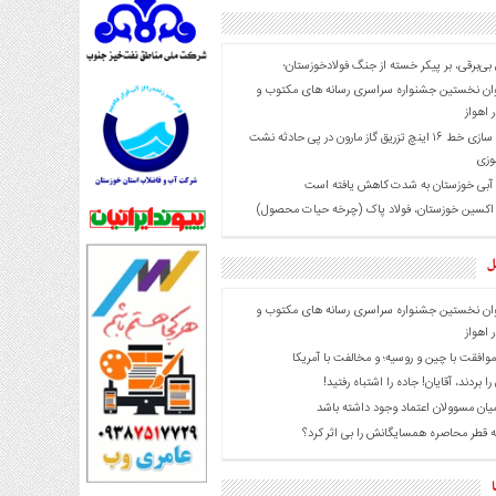
 بی‌برقی، بر پیکر خسته‌ از جنگ فولادخوزستان؛
ان نخستین جشنواره سراسری رسانه های مکتوب و
 اهواز
ایمن سازی خط ۱۶ اینچ تزریق گاز مارون در پی حادثه نشت
وزی
 آبی خوزستان به شدت کاهش یافته است
 اکسین خوزستان، فولاد پاک (چرخه حیات محصول)
ل
ان نخستین جشنواره سراسری رسانه های مکتوب و
 اهواز
موافقت با چین و روسیه؛ و مخالفت با آمریکا
را بردند، آقایان! جاده را اشتباه رفتید!
میان مسوولان اعتماد وجود داشته باشد
 قطر محاصره همسایگانش را بی اثر کرد؟