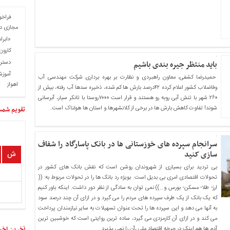
فراخو
مجازی در
«ابرا
کارون 
دسترس
باید منتظر جیره بندی باشیم
آموزش
حمیدرضا کشفی، معاون راهبردی و نظارت بر بهره برداری شرکت مهندسی آب
اهواز
وفاضلاب کشور اعلام کرده ۴۲درصد بارش ها کم شده، ذخیره سدها آب رفته، بیش از
۲۶۰ شهر با تنش آبی روبه رو هستند و قرار است ۷۰۰۰روستا با تانکر سیار، آبرسانی
شوند! تفاوت کاهش بارش ها در برخی از کلانشهرها و استان ها هولناک است.
تقویم شم
سرانجام سپرده های خوزستانی ها در بانک پاسارگاد را شفاف
سازی کنید
ش
بی تردید برای بسیاری از شهروندان روشن است که نقش بانک های کشور در
تحولات اقتصادی امری بی بدیل است. بویژه رد بانک ها را در تحولات مربوط به: ((
ارز- طلا- مسکن- بورس و…)) نمی توان به سادگی از نظر دور داشت. اینکه باور کنیم
که یک بانک از یک طرف سپرده های مردم را می گیرد و در ازای آن چند درصد سود
به آنها می دهد و این سپرده ها را تحت عنوان تسهیلات به سایر نیازمندان پرداخت
می کند و در ازای آن کارمزدی می گیرد، ساده ترین روایتی است که خوشبین ترین
آخرین اخب
آدم ها هم اینک در چرخه اقتصاد ملی ،آن را نمی پذیرد.