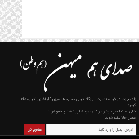
با عضویت در خبرنامه سایت " پایگاه خبری صدای هم میهن " از آخرین اخبار مطلع
گردید.
کافی است ایمیل خود را در کادر مربوطه قرار دهید و عضو شوید.
همین حالا عضو شوید !