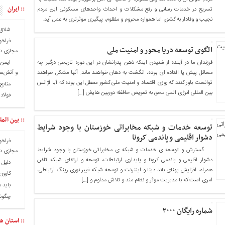
:: ایران
تسریع در خدمات رسانی و رفع مشکلات و احداث واحدهای مسکونی این مردم
نجیب و وفادار به کشور، اما همواره محروم و مظلوم، پیگیری موثرتری به عمل آید.
شلاق‌
فراخو
الگوی توسعه دریا محور و امنیت ملی
مجازی در
فرزندان ما در آینده از شنیدن اینکه ذهن پدرانشان در این دوره تاریخی درگیر چه
مسائل پیش پا افتاده ای بوده، انگشت به دهان خواهند ماند. آنها مشکل خواهند
و آتش‌س
توانست باور کنند که روزی اقتصاد و امنیت ملی کشور معطل این بوده که آیا آژانس
منابع
بین المللی انرژی اتمی محق به تعویض حافظه دوربین هایش […]
فولاد
:: بین المل
توسعه خدمات و شبکه مخابراتی خوزستان با وجود شرایط
دشوار اقلیمی و پاندمی کرونا
فراخو
گسترش و توسعه ی خدمات و شبکه ی مخابراتی خوزستان با وجود شرایط
مجازی در
دشوار اقلیمی و پاندمی کرونا و پایداری ارتباطات، توسعه و ارتقای شبکه تلفن
دلیل 
همراه، افزایش پهنای باند دیتا و اینترنت و توسعه شبکه فیبر نوری رینگ ارتباطی،
کارون 
امری است که با مدیریت موثر و نظام مند و تلاش مداوم و […]
باید 
چگونه
شماره رایگان ۲۰۰۰
:: استان ها