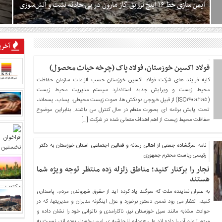
ایمن سازی خط ۱۶ اینچ تزریق گاز مارون در پی حادثه نشت و آتش‌سوزی
خط ۱۶ اینچ خروجی ایستگاه تزریق گاز مارون که روز چهارشنبه ۲۶ آبان
آخرین
دچار نشت جزئی و آتش سوزی شده بود، بلافاصله توسط کارگروه
ایمنی و عملیاتی شرکت بهره‌برداری نفت و گاز مارون ایمن سازی شد.
فولاد اکسین خوزستان، فولاد پاک (چرخه حیات محصول)
به گزارش روابط عمومی شرکت بهره‌برداری نفت و گاز مارون، بر اساس
ارزیابی کارشناسان، این حادثه در پی خوردگی و نشت جزئی خط مذکور
کلیه فرایند های شرکت فولاد اکسین خوزستان حسب الزامات سازمان حفاظت
در مکانی خارج از محدوده شهری و روستایی منطقه روی داد. گفتنی
محیط زیست و ویرایش جدید استاندارد سیستم مدیریت محیط زیست
است این حادثه تلفات جانی در پی نداشته و هیچ گونه آسیبی
(ISO۱۴۰۰۱:۲۰۱۵) از قبیل خروجی دودکش ها، صوت زیست محیطی، پساب، پسماند،
تحت پایش برنامه ای بصورت منظم در حال کنترل می باشند. بنابراین موضوع
حفاظت محیط زیست از اهم اهداف متعالی شده در شرکت […]
نامه سرگشاده جمعی از اهالی رسانه و فعالین اجتماعی استان خوزستان به دکتر
رئیسی ریاست محترم جمهوری
نجار را برکنار کنید؛ مناطق زلزله زده منتظر توجه ویژه شما
هستند
به عنوان نماینده ملت که سوگند یاد کرده اید از حقوق شهروندی مردم، پاسداری
کنید، انتظار می رود ضمن دستور برخورد و عزل اینگونه مدیران و مدیریتها، که در
حوادث مشابه مانند سیل خوزستان نیز، ناکارامدی و ناتوانی خود را نشان داده و
مردم تاوان آن را داده اند ولی همواره از حاشیه ی امن برخوردار بوده اند، نسبت به