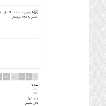
26
…
3
2
1
پیوندها
ایسنا
ایلنا
جهان نیوز
دفاع مقدس