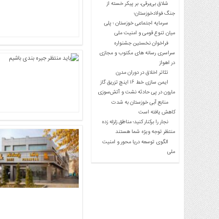
شلاق‌ بی‌برقی، بر پیکر خسته‌ از
جنگ فولادخوزستان؛
سرمایه اجتماعی خوزستان ؛ پلی
میان تنوع قومی و امنیت ملی
فراخوان نخستین جشنواره
سراسری رسانه های مکتوب و مجازی
در اهواز
تئاتر اخلاق در دوران مدرن
ایمن سازی خط ۱۶ اینچ تزریق گاز
مارون در پی حادثه نشت و آتش‌سوزی
منابع آبی خوزستان به شدت
کاهش یافته است
نجار را برکنار کنید؛ مناطق زلزله زده
منتظر توجه ویژه شما هستند
الگوی توسعه دریا محور و امنیت
ملی