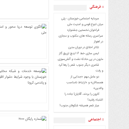
:: فرهنگی
اجتماعی
سیاسی
سرمایه اجتماعی خوزستان ؛ پلی
فرهنگی
میان تنوع قومی و امنیت ملی
فراخوان نخستین جشنواره
ورزشی
سراسری رسانه های مکتوب و مجازی
بین
در اهواز
الملل
تئاتر اخلاق در دوران مدرن
ایمن سازی خط ۱۶ اینچ تزریق گاز
گزارش
مارون در پی حادثه نشت و آتش‌سوزی
یادداشت
شاعری دیگر جنوب شعر را رها کرد
و رفت
چند
دو عامل مهم: «جدایی از
رسانه
همسالان» و «ارتباط نامناسب
والدین»
ویدئو
کارون را بردند، آقایان! جاده را
گزارش
اشتباه رفتید!
یادداشت
عیار شعر همیشه شکوفان جنوب!
:: اجتماعی