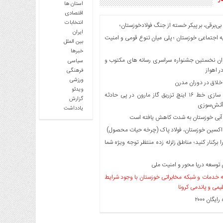
استان ها
اقتصادی
انتخابات
بی‌برقی، بر پیکر خسته‌ از جنگ فولادخوزستان؛
ایران
 اجتماعی خوزستان ؛ پلی میان تنوع قومی و امنیت
بین الملل
خبرها
ان نخستین جشنواره سراسری رسانه های مکتوب و
سیاسی
 اهواز
فرهنگی
ورزشی
اخلاق در دوران مدرن
ویدئو
ایمن سازی خط ۱۶ اینچ تزریق گاز مارون در پی حادثه
گزارش
آتش‌سوزی
یادداشت
 آبی خوزستان به شدت کاهش یافته است
اکسین خوزستان، فولاد پاک (چرخه حیات محصول)
ا برکنار کنید؛ مناطق زلزله زده منتظر توجه ویژه شما
توسعه دریا محور و امنیت ملی
خدمات و شبکه مخابراتی خوزستان با وجود شرایط
لیمی و پاندمی کرونا
یگان ۲۰۰۰