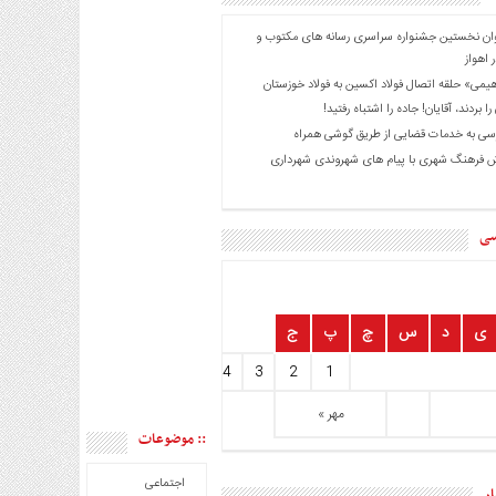
ان نخستین جشنواره سراسری رسانه های مکتوب و
 اهواز
هیمی» حلقه اتصال فولاد اکسین به فولاد خوزستان
را بردند، آقایان! جاده را اشتباه رفتید!
ی به خدمات قضایی از طریق گوشی همراه
 فرهنگ شهری با پیام های شهروندی شهرداری
سی
ی
د
س
چ
پ
ج
10
9
8
7
6
5
4
3
2
1
مهر »
:: موضوعات
اجتماعی
ار