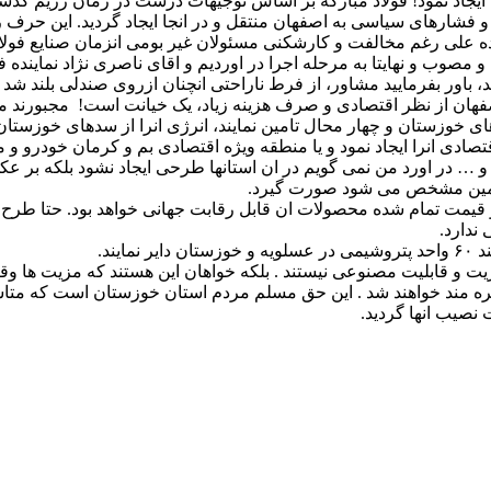
ایجاد نمود! فولاد مبارکه بر اساس توجیهات درست در زمان رژیم گذشت
 و فشارهای سیاسی به اصفهان منتقل و در انجا ایجاد گردید. این حر
ده علی رغم مخالفت و کارشکنی مسئولان غیر بومی انزمان صنایع فولاد
مصوب و نهایتا به مرحله اجرا در اوردیم و اقای ناصری نژاد نماینده ف
د، باور بفرمایید مشاور، از فرط ناراحتی انچنان ازروی صندلی بلند ش
فهان از نظر اقتصادی و صرف هزینه زیاد، یک خیانت است! مجبورند مواد
ای خوزستان و چهار محال تامین نمایند، انرژی انرا از سدهای خوزستان 
تصادی انرا ایجاد نمود و یا منطقه ویژه اقتصادی بم و کرمان خودرو و م
اه و … در اورد من نمی گویم در ان استانها طرحی ایجاد نشود بلکه بر
رزمین مشخص می شود صورت گیرد.
یمت تمام شده محصولات ان قابل رقابت جهانی خواهد بود. حتا طرح انتق
ندارد.
یند.
قابلیت مصنوعی نیستند . بلکه خواهان این هستند که مزیت ها وقابلیت
هره مند خواهند شد . این حق مسلم مردم استان خوزستان است که متاسفا