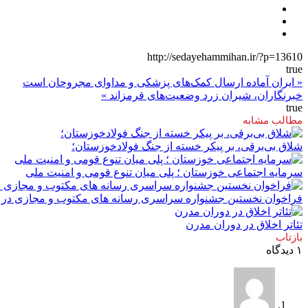
http://sedayehammihan.ir/?p=13610
true
« ایران آماده ارسال کمک‌های پزشکی و مداوای مجروحان است
خبرنگاران، شیران زرد وضعیت‌های قرمزاند »
true
مطالب مشابه
شلاق‌ بی‌برقی، بر پیکر خسته‌ از جنگ فولادخوزستان؛
سرمایه اجتماعی خوزستان ؛ پلی میان تنوع قومی و امنیت ملی
فراخوان نخستین جشنواره سراسری رسانه های مکتوب و مجازی در ا
تئاتر اخلاق در دوران مدرن
بازتاب
۱ دیدگاه