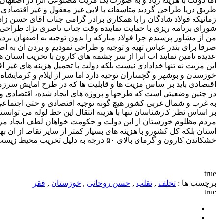
اما دولت با هزینه زیاد و به صورت یک مزیت مصنوعی انرا در اصفهان 
طریق دریا طراحی گردید متاسفانه با لابی غیر معقول و غیر اقتصادی
زمانیکه فولاد شادگان را با همکاری برادر گرامی جناب اقای حسن زا
شورای برنامه ریزی با حمایت نماینده وقت جناب ناصری نژاد طراحی و 
من از مشاور پرسیدم چرا فولاد مبارکه را بدون توجیه به اصفهان بردی
صرفا برای بندر عباس تهیه و توجیه و طراحی نمودیم و بردن ان به اص
عدیده تامین نمایند اب انرا از سر چشمه های کارون با تخریب استان ه
این مزیت نه تنها خدادادی نیست بلکه دولت با تحمیل هزینه های غیر اق
خوزستان و بوشهر و گچساران توجیه دارد اما سر از ایلام و کرمانِش
اقتصادی باید بر اساس مزیت ها و قابلیت ها که در طرح امایش س
در چنین وضعیتی است که طرحها و پروژه های ایجاد شده، اقتصادی و ق
به غرب و شمال غربی کشور هیچ گونه توجیه اقتصادی و حتی اجتماعی 
بر اساس نظر کارشناسان تنها با هزینه انتقال این خط لوله می توانستند ۶۰ واحد پتروشیمی در عسلویه و خوزستان دایر نما
مردم مظلوم خوزستان از این دولت و حکومت خواهان لطف ایجاد مزیت و 
استان بلکه کل کشورو با هزینه های بسیار کمتر از سایر نقاط از ان ب
خشکاندن کارون و گرمای بالای ۵۰ درجه به دلیل تخریب محیط زیست نصیب انها گردید.
true
برچسب ها :
تخلف
,
تقلب
,
حسن روحانی
,
خوزستان
,
فقر
true