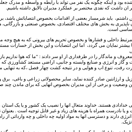
شده بود و اینکه چگونه یک نفر می تواند با رابطه و واسطه و مدرک جع
 بر ان داشت که نفدی مختصر بر عملکرد مدیران نالایق داشته باشیم.
داشتم، باید شرمسار بعضی از اقدامات بخصوص انتصاباتش باشد، برخی و
 ناپذیری به بخش های مختلف اقتصادی، بخصوص صنعتی و بازرگانی، ه
 اساسی است.
مرتبط داخلی و فشارها و بخصوص تحریم های بیرونی که به هیچ وجه مق
دها بیشتر نمایان می گردد، اما این انتصابات و این بخش از خسارات م
ی
وف و ماندگار را در طرفداری از او سر دادند : “ما که هوا نداریم باز 
فت و گاز و انرژی و صنایع وابسته و جانبی، اراضی مستعد کشاورزی که 
 رفت، تنوع اب و هوایی و در نتیجه کشت چهار فصل ،که به تنهایی می
زیل و ارژانتین صادر کننده نماید، سایر محصولاتی زراعی و باغی، برق و 
 این وضعیت و برخی از این مدیران بخصوص انهایی که برای ماندن چند ص
ی خدادادی هستند. خداوند متعال انها را نصیب یک کشور و یا یک استان م
یا نادرست همراه با هزینه های زیاد و غیر قابل توجیه است . بعنوان نم
رژی دارند و دسترسی انها به مواد اولیه چه داخلی و چه وارداتی از را
تژیک.