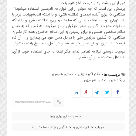
غیر از این باشد، راه را درست نخواهیم رفت.
پرسش این است که چه موقع از این توان به نادرستی استفاده میشود؟!
هنگامی که برای آینده ایدهای نداشته باشی، و یا اینکه اندیشههایت برابر با
بایستههای توسعه نباشد، زمانی که سابقه درخوری نداشته باشی و یا اینکه
سابقهات موجب گریزان شدن دیگران از تو میگردد، هنگامی که به دنبال
منافع شخصی هستی و برای رسیدن به این منافع حاضری همه کار بکنی؛
هنگامی که عُلقهی سرزمین ملی را در دل محل خود می پنداری و… آن گاه
قومیت به عنوان نردبان تصور خواهد شد و در اصل به مسلخ رانده میشود.
قومیت دوستی نیاز به تظاهر ندارد، مگر اینکه به جای استفاده خوب از آن،
به دنبال استفاده بد از آن باشیم.
دکتر اکبر ظزیفی
صدای هم میهن
,
,
برچسب ها :
پایگاه خبری صدای هم میهن
http://sedayehammihan.ir/?p=11987
« سفرنامه ای برای رویا
در باب نخبه پسندی و نخبه گرایی جناب استاندار ! »