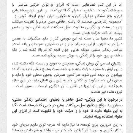
اما در این گذر، فضاهایی است که انرژی و توان حرکتی عناصر را
اجتماعی
میپوشاند.”دوست داشتن، احترام گذاشتن،کمک و یاری کردن،پشتیبانی
کردن، رفع مشکل دیگران کردن، همگرایی میان مردم ایجاد کردن و…
سیاسی
“مجموعه رفتارهایی هستند که بافت اخلاقی میان مردم را تقویت میکنند،
فرهنگی
پس در سنت و نوگرایی متفاوت عمل نمیکنند، شاید شکل خود را متغیر
ببینند، اما ذات حرکت همان است.
ورزشی
کشور ما، دهها سال است که این دورهی گذر را دارد میگذراند. به همین
بین
دلیل در بخشهایی از این جغرافیا جلو و در بخشهایی هم جلوتر رفته است.
الملل
ساختار زندگی سنتی، مولفه هایی چون آنچه که در بالا گفته شد را نگه
داشته و روی خود را از زندگی به روش جدید برنگردانده است.
گزارش
ارزشهای اساسی آن روش زندگی، همچنان به موقع و بایسته نگه داشته شده
یادداشت
و این ارزش ها،مقوم حرکت روبه جلو شده است وهیچ تنش تضعیف کننده
پیرامون آن دیده نمی شود، هر کسی همزمان لهجهی محلی خود را دارد و
چند
سخن ملی هم میگوید و نگاهی هم به زبان بین الملل دارد، در عین حال،
رسانه
هیچکدام از این تواناییها در تقابل با آن دیگری نیست – سهل است –
نیرودهنده نیز هست.
ویدئو
در برخورد با این ویژگی- تعلق خاطر به بافتهای اجتماعی زندگی سنتی-
گزارش
بسیاری به موقع و دقیق عمل می کنند. یعنی در جایی که بایسته است نگاه
یادداشت
به این مقوله دارند تا خود را و حرکت خود را تقویت کنند، از انرژی این
مقوله استفاده بهینه نمایند.
به زبان امروزین، برای توسعه، ما نیاز داریم که هرچه توان داریم درجای خود
به کار بگیریم. و این به کار گرفتن، هم هنر می خواهد و هم دانش بایسته!