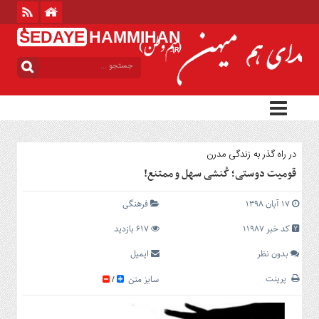
ُSEDAYE
HAMMIHAN
.IR
منوی
بالا
خانه
منوی
اصلی
در راه گذر به زندگی مدرن
خانه
قومیت دوستی؛ کُنشی سهل و ممتنع!
بین
الملل
۱۷ آبان ۱۳۹۸
فرهنگی
ایران
کد خبر 11987
617 بازدید
استان
ها
بدون نظر
ایمیل
سیاسی
پرینت
سایز متن
/
فرهنگی
اجتماعی