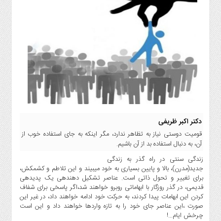
انتخابات
ویدئو
دسترسی
سریع
استخدام
ارسال
خبر
شرایط
استفاده
دکتر اکبر ظریفی
ثبت
قومیت دوستی نیاز به تظاهر ندارد، مگر اینکه به جای استفاده خوب از
نام
آن، به دنبال استفاده بد از آن باشیم.
ورود
زندگی سنتی در راه گذر به زندگی
به
جدید(مدرن)، بالا و پایین بسیاری به خود میبیند و این تلاطم و کشمکش،
سایت
برای تغییر و تحول ذاتی است. عناصر تشکیل دهندهی یک پدیدهی
قدیمی، در گذر روزگار با ابهاماتی روبرو خواهند شد،اگر پاسخی برای شفاف
اخبار
کردن این ابهامات پیدا کردند، به حرکت خود ادامه خواهند داد، در غیر این
سایت
صورت ،این عناصر جای خود را به تازه واردها خواهند داد و این است
چرخش ایام…!
ایران