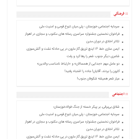
انتخابات
:: فرهنگی
ویدئو
دسترسی
سرمایه اجتماعی خوزستان ؛ پلی میان تنوع قومی و امنیت ملی
سریع
فراخوان نخستین جشنواره سراسری رسانه های مکتوب و مجازی در اهواز
استخدام
تئاتر اخلاق در دوران مدرن
ایمن سازی خط ۱۶ اینچ تزریق گاز مارون در پی حادثه نشت و آتش‌سوزی
ارسال
شاعری دیگر جنوب شعر را رها کرد و رفت
خبر
دو عامل مهم: «جدایی از همسالان» و «ارتباط نامناسب والدین»
شرایط
کارون را بردند، آقایان! جاده را اشتباه رفتید!
استفاده
عیار شعر همیشه شکوفان جنوب!
ثبت
نام
:: اجتماعی
ورود
به
شلاق‌ بی‌برقی، بر پیکر خسته‌ از جنگ فولادخوزستان؛
سایت
سرمایه اجتماعی خوزستان ؛ پلی میان تنوع قومی و امنیت ملی
اخبار
فراخوان نخستین جشنواره سراسری رسانه های مکتوب و مجازی در اهواز
سایت
تئاتر اخلاق در دوران مدرن
ایمن سازی خط ۱۶ اینچ تزریق گاز مارون در پی حادثه نشت و آتش‌سوزی
ایران