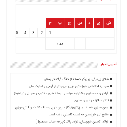
ش
ی
د
س
چ
پ
ج
7
6
5
4
3
2
1
مهر »
آخرین اخبار
شلاق‌ بی‌برقی، بر پیکر خسته‌ از جنگ فولادخوزستان؛
سرمایه اجتماعی خوزستان ؛ پلی میان تنوع قومی و امنیت ملی
فراخوان نخستین جشنواره سراسری رسانه های مکتوب و مجازی در اهواز
تئاتر اخلاق در دوران مدرن
ایمن سازی خط ۱۶ اینچ تزریق گاز مارون در پی حادثه نشت و آتش‌سوزی
منابع آبی خوزستان به شدت کاهش یافته است
فولاد اکسین خوزستان، فولاد پاک (چرخه حیات محصول)