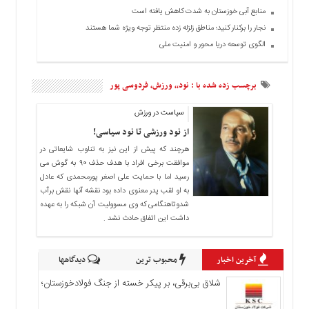
منابع آبی خوزستان به شدت کاهش یافته است
اجتماعی
نجار را برکنار کنید؛ مناطق زلزله زده منتظر توجه ویژه شما هستند
سیاسی
الگوی توسعه دریا محور و امنیت ملی
فرهنگی
ورزشی
برچسب زده شده با : نود،، ورزش، فردوسی پور
بین
الملل
سیاست در ورزش
از نود ورزشی تا نود سیاسی!
گزارش
هرچند که پیش از این نیز به تناوب شایعاتی در
یادداشت
موافقت برخی افراد با هدف حذف ۹۰ به گوش می
چند
رسید اما با حمایت علی اصغر پورمحمدی که عادل
رسانه
به او لقب پدر معنوی داده بود نقشه آنها نقش برآب
شدوتاهنگامی که وی مسوولیت آن شبکه را به عهده
ویدئو
داشت این اتفاق حادث نشد .
گزارش
یادداشت
آخرین اخبار
محبوب ترین
دیدگاهها
شلاق‌ بی‌برقی، بر پیکر خسته‌ از جنگ فولادخوزستان؛