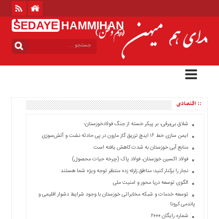
ُSEDAYE
HAMMIHAN
.IR
منوی
بالا
خانه
منوی
اصلی
:: اقتصادی
خانه
بین
شلاق‌ بی‌برقی، بر پیکر خسته‌ از جنگ فولادخوزستان؛
الملل
ایمن سازی خط ۱۶ اینچ تزریق گاز مارون در پی حادثه نشت و آتش‌سوزی
ایران
منابع آبی خوزستان به شدت کاهش یافته است
استان
فولاد اکسین خوزستان، فولاد پاک (چرخه حیات محصول)
ها
نجار را برکنار کنید؛ مناطق زلزله زده منتظر توجه ویژه شما هستند
الگوی توسعه دریا محور و امنیت ملی
سیاسی
توسعه خدمات و شبکه مخابراتی خوزستان با وجود شرایط دشوار اقلیمی و
فرهنگی
پاندمی کرونا
اجتماعی
شماره رایگان ۲۰۰۰