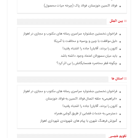
فولاد اکسین خوزستان، فولاد پاک (چرخه حیات محصول)
:: بین الملل
فراخوان نخستین جشنواره سراسری رسانه های مکتوب و مجازی در اهواز
دلیل موافقت با چین و روسیه؛ و مخالفت با آمریکا
کارون را بردند، آقایان! جاده را اشتباه رفتید!
باید میان مسوولان اعتماد وجود داشته باشد
چگونه قطر محاصره همسایگانش را بی اثر کرد؟
:: استان ها
فراخوان نخستین جشنواره سراسری رسانه های مکتوب و مجازی در اهواز
«ابراهیمی» حلقه اتصال فولاد اکسین به فولاد خوزستان
کارون را بردند، آقایان! جاده را اشتباه رفتید!
دسترسی به خدمات قضایی از طریق گوشی همراه
آموزش فرهنگ شهری با پیام های شهروندی شهرداری اهواز
تقویم شمسی