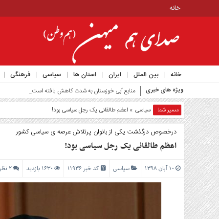
خانه
منوی
بالا
خانه
خانه
بین الملل
ایران
استان ها
سیاسی
فرهنگی
منوی
ویژه های خبری
اصلی
منابع آبی خوزستان به شدت کاهش یافته است_
خانه
مسیر شما
سیاسی
» اعظم طالقانی یک رجل سیاسی بود!
بین
الملل
درخصوص درگذشت یکی از بانوان پرتلاش عرصه ی سیاسی کشور
اعظم طالقانی یک رجل سیاسی بود!
ایران
استان
۱۰ آبان ۱۳۹۸
سیاسی
کد خبر 11936
1630 بازدید
۲ نظر
ها
سیاسی
فرهنگی
اجتماعی