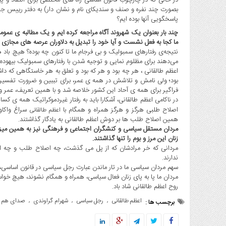
بصورت چند نفره و صنف و سندیکای نام و نشان دار) به دفتر رییس جمه
پاسخگویی آنها بوده ایم؟
چند بار بعنوان یک شهروند آگاه مراجعه کرده ایم و یک مطالبه ی ع
ما کجا به فعل نشست و آیا خود را تبدیل به دلاوران عرصه های مجازی
نتیجه‌ی رفتارهای سمبولیک و بی فرجام ما تا کنون چه بوده؟ هیچ. ب
می‌دهند برای مظلوم نمایی و توجیه شدن با رفتارهای سمبولیک بیهوده.
اعظم طالقانی ، هر چه بود و هر که بود و تعلق به هر خاستگاهی که داش
بود؛ ولی نامش و تلاشش در همه ی عمر، برای تببین و ضرورت تفسیر 
فراگیر برای همه ی آحاد این کشور خلاصه شد و با همین تعریف، عمر و جو
در ناکامی اعظم طالقانی، آشکارا باید به رفتار غیردموکراتیک همه ی کسا
اصلاح طلبی هرگز و هرگز همراه و همگام با
سراغ واکاوی
اعظم طالقانی
همین اصلاح طلب ها بر دوش اعظم طالقانی به یادگار گذاشتند.
مردان مستقل سیاسی و کنشگران اجتماعی و فرهنگی نیز به همین میزان
زنان این مرز و بوم را تنها گذاشتند.
مردانی که خر مرادشان که از پل می گذشت، چه اصلاح طلب و چه اصو
ندارند.
سهم مردان سیاسی ما در تار ماندن عبارت رجل سیاسی در قانون اساسی
مردان ما پا به پای زنان فعال سیاسی، همراه و همگام نشوند، هیچ خو
روح اعظم طالقانی شاد باد.
اعظم طالقانی
رجل سیاسی
شهرام گراوندی
صدای هم م
,
,
,
برچسب ها :