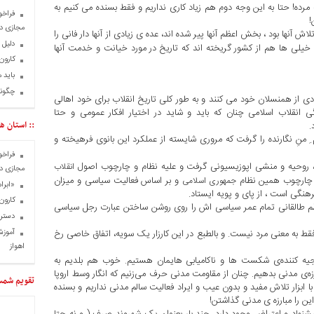
مرده! حتا به این وجه دوم هم زیاد کاری نداریم و فقط بسنده می کنیم به
فراخو
!
مجازی در
انقلابی که میوه ی انقلاب ۵۷ ماحصل تلاش آنها بود ، بخش اعظم آنها پیر شده اند، عده ی زیادی از آنها دار فانی را
دلیل 
خیلی ها هم از کشور گریخته اند که تاریخ در مورد خیانت و خدمت آنها
کارون 
باید 
چگونه
ی از همنسلان خود می کنند و به طور کلی تاریخ انقلاب برای خود اهالی
نقلاب اسلامی چنان که باید و شاید در اختیار افکار عمومی و حتا
:: استان ها
.
نِ نگارنده را گرفت که مروری شایسته از عملکرد این بانوی فرهیخته و
فراخو
ت ، روحیه و منشی اپوزیسیونی گرفت و علیه نظام و چارچوب اصول
انقلاب
مجازی در
ر چارچوب همین نظام
و بر اساس فعالیت سیاسی و میزان
جمهوری اسلامی
«ابرا
هنگی است ، از پای و پویه ایستاد.
کارون 
اعظم طالقانی تمام عمر سیاسی اش را روی روشن ساختن عبارت رجل سیاسی
دسترس
آموزش
 به معنی مرد نیست. و بالطبع در این کارزار یک سویه، اتفاق خاصی رخ
اهواز
یه کننده‌ی شکست ها و ناکامیابی هایمان هستیم. خوب هم بلدیم به
 مدنی بدهیم. چنان از مقاومت مدنی حرف می‌زنیم که انگار وسط اروپا
تقویم شم
ا ابزار تلاش مفید و بدون عیب و ایراد فعالیت سالم مدنی نداریم و بسنده
ن را مبارزه ی مدنی گذاشتن!
یشنهاد و اعتراض وجود دارد. چند بار بعنوان یک شهروند صرف ( و نه حتا