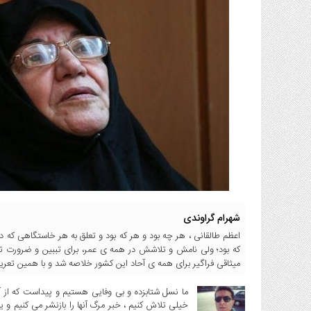
انتخابات
ویدئو
دسترسی
سریع
استخدام
ارسال
خبر
شرایط
استفاده
ثبت
نام
شهرام گراوندی
ورود
به
اعظم طالقانی ، هر چه بود و هر که بود و تعلق به هر خاستگاهی که د
سایت
که بود؛ ولی نامش و تلاشش در همه ی عمر، برای تببین و ضرورت ت
میثاقی فراگیر برای همه ی آحاد این کشور خلاصه شد و با همین تعریف، 
اخبار
سایت
ما نسل شتابزده و بی وفایی هستیم و پیداست که از آر
خیلی تلاش کنیم ، خبر مرگ آنها را بازنشر می کنیم و
ایران