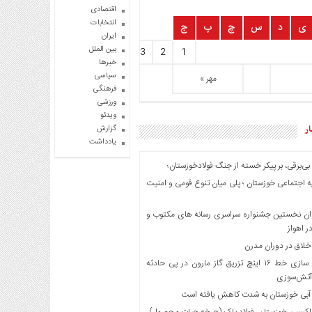
اقتصادی
انتخابات
ی
د
س
چ
پ
ج
ایران
بین الملل
0
9
8
7
6
5
4
3
2
1
خبرها
سیاسی
مهر »
فرهنگی
ورزشی
ویدئو
ار
گزارش
یادداشت
بی‌برقی، بر پیکر خسته‌ از جنگ فولادخوزستان؛
 اجتماعی خوزستان ؛ پلی میان تنوع قومی و امنیت
ان نخستین جشنواره سراسری رسانه های مکتوب و
 اهواز
اخلاق در دوران مدرن
ایمن سازی خط ۱۶ اینچ تزریق گاز مارون در پی حادثه
آتش‌سوزی
 آبی خوزستان به شدت کاهش یافته است
اکسین خوزستان، فولاد پاک (چرخه حیات محصول)