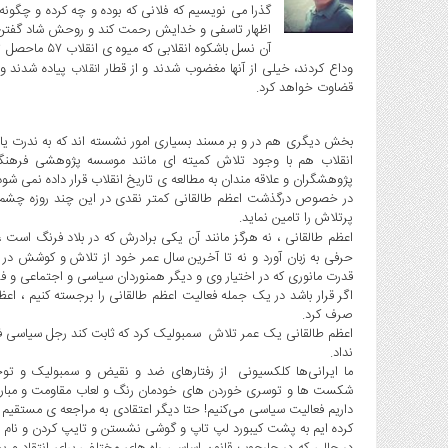
گذرا می نویسیم که فلانی که بوده و چه کرده و چگونه 
اجتماعی
اظهار تاسفی و خدایش رحمت کند و روحش شاد گفتن
آن نسل باشکوه 
سیاسی
وداع کردند، خیلی از آنها مغضوب شدند و از قطار
پیاده شدند و 
انقلاب
فرهنگی
قضاوت خواهد کرد.
ورزشی
بخش دیگری هم در و بر مسند بسیاری امور نشسته اند که به ندرت یاد
بین
انقلاب هم با وجود تلاش کمیته ای مانند موسسه پژوهشی فرهنگی ا
الملل
پژوهشگران و علاقه مندان به مطالعه ی تاریخ انقلاب قرار داده نمی شود
گزارش
در خصوص درگذشت اعظم طالقانی کمتر نقدی در این چند روزه چشم ِ م
پرتلاش را تامین نماید.
یادداشت
اعظم طالقانی ، نه هرگز مانند آن یکی برادرش که در بلاد فرنگ اس
چند
حرفی به زبان آورد و نه تا آخرین سال عمر خود از تلاش و کوشش د
قدرت مانوری که در اختیار وی و دیگر همنوردان سیاسی و اجتماعی و فر
رسانه
اگر قرار باشد در یک جمله فعالیت اعظم طالقانی را برجسته کنیم ، 
ویدئو
صرف کرد.
اعظم طالقانی یک عمر تلاش سمبولیک کرد که ثابت کند رجل سیاسی فقط
گزارش
نداد.
یادداشت
ما ایرانی‌ها کلکسیونی از رفتارهای ضد و نقیض و سمبولیک و توج
شکست ها و توسری خوردن های خودمان رنگ و لعاب مقاومت و مبارزه‌ی
داریم فعالیت سیاسی می‌کنیم! حتا دیگر اعتقادی به مراجعه ی مستقیم ب
کرده ایم به پشت کیبورد لپ تاپ و گوشی نشستن و تایپ کردن و نام ای
در حالی که در چارچوب قانون اساسی راه های مختلفی برای انتقاد و پ