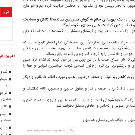
ور ، به دفتر رییس قوه ی قضاییه ، به مجلس مراجعه کرده ایم و خواهان
ش
مومی را در یک پروسه ی سالم به گوش مسوولین رساندیم؟! تلاش و سماجت
 و فیک و دون کیشوت هایی مجازی نکرده ایم؟!
اد هوا. یک مشت شعار پوچ و کیسه‌ای سرشار از شکست‌های مختلف که جان
ت، فرزند خلف پدری که از بزرگواران همیشگی تمام اعصار تاریخ ما بود که
و روشنگری رجل سیاسی در قانون اساسی جمهوری اسلامی بعنوان میثاقی
انی و تلاشش را به فرجام کار، ولو بی ثمر به پایان رساند.
آخرین اخب
نی که نام اصلاح طلب را در این چهل سال بر خود نهاده اند اشاره کرد. هیچ
 و بازگشودن این گره از قانون اساسی نرفت. بیشترین تنهایی و جفا را
شلاق‌ 
 در کاهلی و تنبلی و ضعف در تبیین همین مورد ، اعظم طالقانی و دیگر
سرمایه
ملی
ل گرا، کاری به طیف و تبار و حقوق بدیهی و مساوی زنانه نداشتند و
فراخو
مجازی در
، یک گناه نابخشودنی است. و تا زمانی که در همین چارچوب مصرح قانون،
استه ی اصولی و انسانی و اخلاقی محقق نخواهد شد.
تئاتر 
نشت و 
یهن
پایگاه خبری صدای هم میهن
,
منابع
https://sedayehammihan.ir/?p=11936
فولاد 