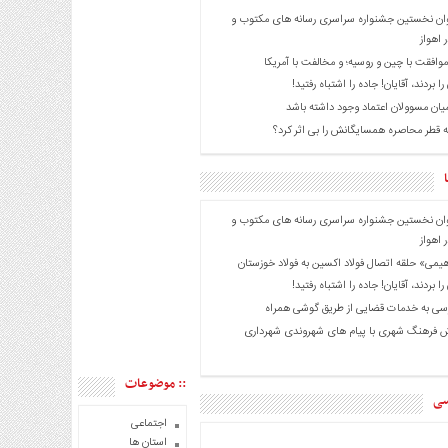
ان نخستین جشنواره سراسری رسانه های مکتوب و
 اهواز
موافقت با چین و روسیه؛ و مخالفت با آمریکا
را بردند، آقایان! جاده را اشتباه رفتید!
میان مسوولان اعتماد وجود داشته باشد
 قطر محاصره همسایگانش را بی اثر کرد؟
ان نخستین جشنواره سراسری رسانه های مکتوب و
 اهواز
هیمی» حلقه اتصال فولاد اکسین به فولاد خوزستان
را بردند، آقایان! جاده را اشتباه رفتید!
ی به خدمات قضایی از طریق گوشی همراه
 فرهنگ شهری با پیام های شهروندی شهرداری
:: موضوعات
سی
اجتماعی
استان ها