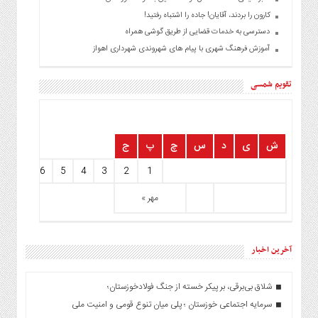
کارون را بردند، آقایان! جاده را اشتباه رفتید!
دسترسی به خدمات قضایی از طریق گوشی همراه
آموزش فرهنگ شهری با پیام های شهروندی شهرداری اهواز
تقویم شمسی
ش
ی
د
س
چ
پ
ج
8
7
6
5
4
3
2
1
مهر »
آخرین اخبار
شلاق‌ بی‌برقی، بر پیکر خسته‌ از جنگ فولادخوزستان؛
سرمایه اجتماعی خوزستان ؛ پلی میان تنوع قومی و امنیت ملی