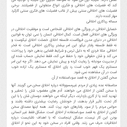
نقص دارند. نتیجه این می شود که شواهد تجربی این نتیجه را توجیه می
کند که فضیلت های اخلاقی و فکری انواع متفاوتی از فضیلتند. برخی
فضیلت های اخلاقی سنتی بیش از غالب فضیلت های فکری سنتی کارکرد
مهار کننده دارند.
مساله ریاکاری اخلاقی
خصایل اخلاقی در ویژگی های اخلاقی اشخاص است و موفقیت اخلاقی در
ویژگی های اخلاقی افعال است. کمال اخلاقی انسان را نمی توان به قوانین
اخلاقی در دنیای مدرن فروکاست، فلسفه اخلاق خصلت اخلاق نیکوست و
نه فقط فلسفه رفتار نیکو. این امر بیشتر ریاکاری اخلاقی است نه فخر
اخلاقی. مثلا فردی که به دلیل ترس و شرایط قضایی بدهی خود را پرداخت
می کند و شان حقوقی خود را حفظ می کند، فقط نمایش حساب شده ای
از مدیریت مودبانه را رعایت کرده و پیش نمایش می دهد. اگر چه این امر
مستلزم یک فهم خوب است رد پای اخلاق که مستلزم یک اراده خوب
است در آن مشاهده نمی شود.
سخن گفتن از اخلاق به قصد سوءاستفاده از آن
متاسفانه عده زیادی از مردم غیرمسوولانه درباره اخلاق سخن می گویند. آنها
با سخن گفتن از اخلاق می خواهند آدم های مغضوب شان را تحقیر و
تهدید کنند یا از کاری بازدارند، دیگر اینکه می خواهند دوستان شان را با این
کار تحت تاثیر قرار بدهند، از خودشان رضایت بیشتری داشته باشند و
حواس مردم را از سوء رفتارهای خود پرت کنند. همه اینها مصداق سخن
گفتن از اخلاق به قصد سوءاستفاده از اخلاق است. مشکل فقط غیر انسانی
بودن این کار نیست، مشکل اینجاست که با اهداف ناشایست درباره
اخلاقیات حرف می زنند. وقتی افراد در سخن خود به این نحو از اخلاق