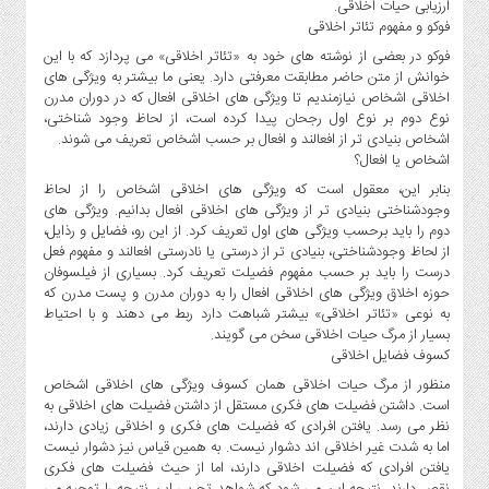
ارزیابی حیات اخلاقی.
فوکو و مفهوم تئاتر اخلاقی
فوکو در بعضی از نوشته های خود به «تئاتر اخلاقی» می پردازد که با این
خوانش از متن حاضر مطابقت معرفتی دارد. یعنی ما بیشتر به ویژگی های
اخلاقی اشخاص نیازمندیم تا ویژگی های اخلاقی افعال که در دوران مدرن
نوع دوم بر نوع اول رجحان پیدا کرده است، از لحاظ وجود شناختی،
اشخاص بنیادی تر از افعالند و افعال بر حسب اشخاص تعریف می شوند.
اشخاص یا افعال؟
بنابر این، معقول است که ویژگی های اخلاقی اشخاص را از لحاظ
وجودشناختی بنیادی تر از ویژگی های اخلاقی افعال بدانیم. ویژگی های
دوم را باید برحسب ویژگی های اول تعریف کرد. از این رو، فضایل و رذایل،
از لحاظ وجودشناختی، بنیادی تر از درستی یا نادرستی افعالند و مفهوم فعل
درست را باید بر حسب مفهوم فضیلت تعریف کرد. بسیاری از فیلسوفان
حوزه اخلاق ویژگی های اخلاقی افعال را به دوران مدرن و پست مدرن که
به نوعی «تئاتر اخلاقی» بیشتر شباهت دارد ربط می دهند و با احتیاط
بسیار از مرگ حیات اخلاقی سخن می گویند.
کسوف فضایل اخلاقی
منظور از مرگ حیات اخلاقی همان کسوف ویژگی های اخلاقی اشخاص
است. داشتن فضیلت های فکری مستقل از داشتن فضیلت های اخلاقی به
نظر می رسد. یافتن افرادی که فضیلت های فکری و اخلاقی زیادی دارند،
اما به شدت غیر اخلاقی اند دشوار نیست. به همین قیاس نیز دشوار نیست
یافتن افرادی که فضیلت اخلاقی دارند، اما از حیث فضیلت های فکری