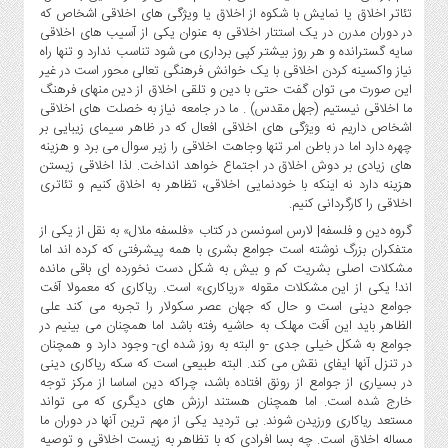
تئاتر اخلاق یا نمایش با شکوه از اخلاق یا ویژگی های اخلاقی اشخاص که
در دوران مدرن در یک استتار اخلاقی به عنوان یکی از آسیب های اخلاقی
سایه گسترانده و هر روز بیشتر کپی برداری می شود تناسب ندارد و تنها راه
نیاز واکسینه کردن اخلاقی با یک خوانش فرهنگی تعالی محور است در غیر
این صورت می توان گفت حتی با دین و تلقی اخلاق از دین منهای فرهنگ
ما اخلاقی نیستیم (جهل مقدس) . ما در جامعه نیاز به خصلت های اخلاقی
اشخاص داریم نه ویژگی های اخلاقی افعال که در ظاهر سیمای زیبایی بر
چهره دارد اما در باطن امر تنها وجاهت اخلاقی را زیر سوال می برد و هزینه
های زیادی بر دوش اخلاق در اجتماع خواهد انداخت. لذا اخلاقی زیستن
هزینه دارد نه اینکه با خودنمایی اخلاقی، تظاهر به اخلاق کنیم و تئاتری
اخلاقی را کارگردانی کنیم.
گروه دین و فلسفه| لارس اسونسن در کتاب «فلسفه ملال» به نقل از یکی از
متفکران بزرگ نوشته است جوامع بشری با همه پیشرفتی که کرده اند اما
مشکلات اصلی بشریت کم و بیش به شکل دست نخورده ای باقی مانده
اند! یکی از این مشکلات مقوله «ریاکاری» است. ریاکاری که معمولا آفت
جوامع دینی است و حال که جهان عصر سکولار را تجربه می کند علی
الظاهر باید این آفت مهلک به حاشیه رفته باشد اما همچنان می بینیم در
جوامع به شکل خیلی جدی -و البته به روز شده ای- وجود دارد و همچنان
در تنزل آنها ایفای نقش می کند. البته طبیعی است که سکه ریاکاری دینی
در بسیاری از جوامع از رونق افتاده باشد، چراکه دین اساسا از مرکز توجه
خارج شده است. اما همچنان هستند ارزش های دیگری که می تواند
مستعد ریاکاری ورزیدن شوند. بی تردید یکی از مهم ترین آنها در دوران ما
مساله اخلاق است. چه بسا افرادی که با تظاهر به زیست اخلاقی و توصیه