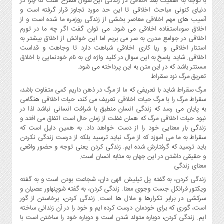
با توجه به اهمیت بعد اخلاقی در زندگی این سوال مطرح است که چرا در
دنیای کنونی مباحث اخلاقی تا این حد مورد تجاوز قرار گرفته است و
اجتماعی
آسیب های مهم اخلاقی معاصر بخشی از زندگی روزمره ما شده است و از
سیاسی
اخلاق سوءاستفاده اخلاقی می شود. می توان گفت اگر چه ما در تورم
اخلاقی در جوامع مدرن به سر می بریم اما این خوانش از اخلاق بیشتر به
فرهنگی
استتار اخلاقی و ریا کاری اخلاقی شباهت دارد تا وجاهت و قداست
ورزشی
اخلاقی. شاید پاسخ به این سوال در کلید واژه ای به نام خودنمایی با اخلاق
مستتر باشد که در این متن به این پرداخته می شود.
بین
تعریق مرگ نزد سقراط
الملل
مرگ سقراط شاید با تعریفی که ما از مرگ در ذهن داریم کمی متفاوت باشد،
گزارش
سقراط مرگ را با مرگ حیات اخلاقی تعریف می کند، حیات اخلاقی هنگامی
به پایان می رسد که زندگی انسان منطبق با شرافت انسانی نباشد لذا در
یادداشت
نبود حیات اخلاقی مرگ که همان غفلت از زمان حال است اتفاق می افتد و
زندگی بار معنایی خود را از دست خواهد داد. به همین دلیل است که
چند
سقراط به ما می آموزد که از مرگ نباید ترسید بلکه از درست زندگی نکردن
رسانه
باید ترسید که گرفتارش شده ایم. زندگی کردن یعنی توجه و حضور واقعی
ویدئو
و حقیقی داشتن در این جهان به مثابه انسان است.
معنای زندگی
گزارش
زندگی کردن، به گفته پل تیلیش الهی دان، شجاعت بودن است و به گفته
یادداشت
ویکتور فرانکل جست وجوی معنا. زندگی کردن، به گفته شوپنهاور عصیان و
سرکشی در برابر تکرارها و ملال ها است. زندگی کردن، برخاستن از گور
است، گوری که برای خودمان درست کرده ایم و خود را در آن زندانی ساخته
ایم. زندگی کردن، دوباره متولد شدن است و دوباره خود را ساختن است با