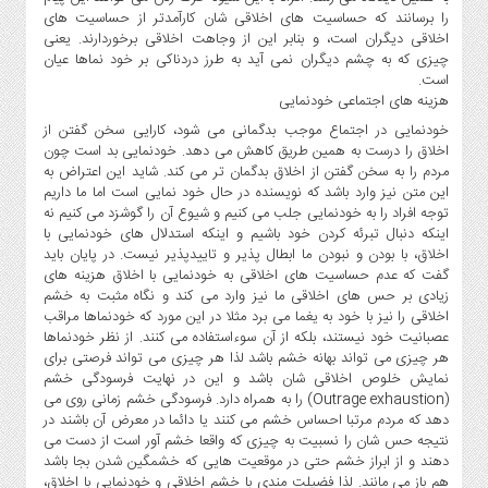
را برسانند که حساسیت های اخلاقی شان کارآمدتر از حساسیت های
اخلاقی دیگران است، و بنابر این از وجاهت اخلاقی برخوردارند. یعنی
چیزی که به چشم دیگران نمی آید به طرز دردناکی بر خود نماها عیان
است.
هزینه های اجتماعی خودنمایی
خودنمایی در اجتماع موجب بدگمانی می شود، کارایی سخن گفتن از
اخلاق را درست به همین طریق کاهش می دهد. خودنمایی بد است چون
مردم را به سخن گفتن از اخلاق بدگمان تر می کند. شاید این اعتراض به
این متن نیز وارد باشد که نویسنده در حال خود نمایی است اما ما داریم
توجه افراد را به خودنمایی جلب می کنیم و شیوع آن را گوشزد می کنیم نه
اینکه دنبال تبرئه کردن خود باشیم و اینکه استدلال های خودنمایی با
اخلاق، با بودن و نبودن ما ابطال پذیر و تاییدپذیر نیست. در پایان باید
گفت که عدم حساسیت های اخلاقی به خودنمایی با اخلاق هزینه های
زیادی بر حس های اخلاقی ما نیز وارد می کند و نگاه مثبت به خشم
اخلاقی را نیز با خود به یغما می برد مثلا در این مورد که خودنماها مراقب
عصبانیت خود نیستند، بلکه از آن سوءاستفاده می کنند. از نظر خودنماها
هر چیزی می تواند بهانه خشم باشد لذا هر چیزی می تواند فرصتی برای
نمایش خلوص اخلاقی شان باشد و این در نهایت فرسودگی خشم
(Outrage exhaustion) را به همراه دارد. فرسودگی خشم زمانی روی می
دهد که مردم مرتبا احساس خشم می کنند یا دائما در معرض آن باشند در
نتیجه حس شان را نسبیت به چیزی که واقعا خشم آور است از دست می
دهند و از ابراز خشم حتی در موقعیت هایی که خشمگین شدن بجا باشد
هم باز می مانند. لذا فضیلت مندی با خشم اخلاقی و خودنمایی با اخلاق،