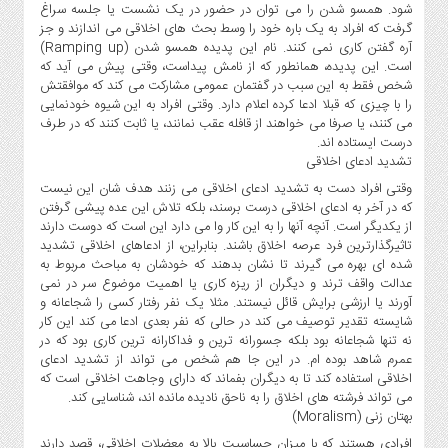
شود. همسو شدن را می توان در حضور در یک نشست یا جلسه سراغ
گرفت که افراد به یک باره خود را وسط بحث های اخلاقی می اندازند و جز
آره گفتن کاری نمی کنند. نام این پدیده همسو شدن (Ramping up)
است. این پدیده، همانطور که از نامش پیداست، وقتی پیش می آید که
شخص فقط به این سبب در گفتمان عمومی مشارکت می کند که موافقتش
را با چیزی که قبلا ادعا کرده اعلام دارد. وقتی افراد به این شیوه خودنمایی
می کنند، یا صرفا می خواهند از قافله عقب نمانند، یا ثابت کنند که در طرف
درست ایستاده اند.
تشدید ادعای اخلاقی
وقتی افراد دست به تشدید ادعای اخلاقی می زنند هدف شان این نیست
که در آخر به ادعای اخلاقی درست برسند، بلکه تلاش این عده پیشی گرفتن
از یکدیگر است. آنچه آنها را به این کار وا می دارد این است که دوست دارند
تاثیرگذارترین فرد عرصه اخلاق باشند. بنابراین، از ادعاهای اخلاقی تشدید
شده ای بهره می گیرند تا نشان بدهند که خودشان به مباحث مربوط به
عدالت واقف ترند و دیگران از ریزه کاری یا اهمیت موضوع سر در نمی
آورند یا ارزشی برایش قائل نیستند. مثلا یک نفر رفتار کسی را شجاعانه و
شایسته تقدیر توصیف می کند در حالی که نفر بعدی ادعا می کند این کار
نه تنها شجاعانه بود بلکه جسورانه ترین و فداکارانه ترین کاری بود که در
عمرم شاهد بوده ام. در این جا هم شخص می تواند از تشدید ادعای
اخلاقی استفاده کند تا به دیگران بفماند که دارای وجاهت اخلاقی است که
می تواند فرشته های اخلاق را به ناحق نادیده مانده اند، شناسایی کند.
بهتان زنی (Moralism)
افرادی هستند که با میزان حساسیت بالا به معضلات اخلاقی، قصد دارند