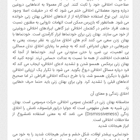
صلاحیت اخلاقی خود را ثابت کنند. این کار معمولا به ادعاهایی دروغین
درباره وجود معضلاتی اخلاقی ختم می شود که که در حقیقت اصلا وجود
ندارند. این نوع استفاده خطاکارانه از از ادعاهای اخلاقی بهتان زنی خوانده
می شود. همانطور که بازپرس ممکن است اتهامات ناروایی به مظنون نسبت
بدهد، افراد حاضر در گفتمان اخلاقی نیز گاهی ایرادهای اخلاقی دروغینی
از خود می سازند. بهتان زنی برای خودنماها ابزار کارآمدی است. خودنماها با
بهتان زدن سعی می کنند آدم های اخلاق مداری به نظر برسند، یعنی به
چیزهایی در جهان اعتراض کنند که به چشم ما رعایای اخلاق ندان مسائلی
بی اهمیت، بی ضرر، یا حتی ستودنی می آیند. خودنماها از آنجا که
شاهدخت اخلاقند، از همه ما نسبت به عدالت حساس ترند. توجه کنید که
بهتان زنی برعکس همسو شدن و تشدید ادعای اخلاقی، ایجاب می کند که
فرد درباره مسائل اخلاقی دروغ بگوید. می شود با تکرار یک ارزیابی اخلاقی
دقیق با دیگران همسو شد، یا با طرح دیدگاه اخلاقی افراطی تر اما صحیح
ادعاهای قبلی را تشدید کرد. ولی برای بهتان زنی باید حتما حرف خطایی
زد.
اخلاق زندگی و معنای آن
متاسفانه بهتان زنی در گفتمان عمومی اخلاقی حرکت مرسومی است. بهتان
زنی شبیه به همان مفهومی است که جولیا درایور فیلسوف، نامش را اخلاق
زدگی (Dismissiveness) می نامد که به معنی استفاده نامشروع از
ملاحظات اخلاقی است.
ابراز هیجانات شدید
خودنمایی، بیشتر اوقات، شکل خشم و سایر هیجانات شدید را به خود می