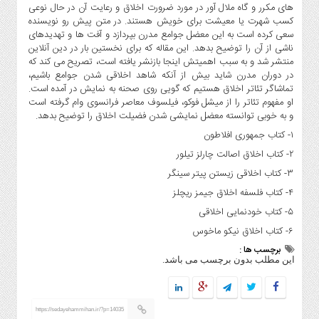
های مکرر و گاه ملال آور در مورد ضرورت اخلاق و رعایت آن در حال نوعی
کسب شهرت یا معیشت برای خویش هستند. در متن پیش رو نویسنده
سعی کرده است به این معضل جوامع مدرن بپردازد و آفت ها و تهدیدهای
ناشی از آن را توضیح بدهد. این مقاله که برای نخستین بار در دین آنلاین
منتشر شد و به سبب اهمیتش اینجا بازنشر یافته است، تصریح می کند که
در دوران مدرن شاید بیش از آنکه شاهد اخلاقی شدن جوامع باشیم،
تماشاگر تئاتر اخلاق هستیم که گویی روی صحنه به نمایش در آمده است.
او مفهوم تئاتر را از میشل فوکو، فیلسوف معاصر فرانسوی وام گرفته است
و به خوبی توانسته معضل نمایشی شدن فضیلت اخلاق را توضیح بدهد.
۱- کتاب جمهوری افلاطون
۲- کتاب اخلاق اصالت چارلز تیلور
۳- کتاب اخلاقی زیستن پیتر سینگر
۴- کتاب فلسفه اخلاق جیمز ریچلز
۵- کتاب خودنمایی اخلاقی
۶- کتاب اخلاق نیکو ماخوس
برچسب ها :
این مطلب بدون برچسب می باشد.
https://sedayehammihan.ir/?p=14035