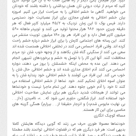
گیرد. ابراز هیجان یکی دیگر از راه هایی است که با آن می توانید کاری
کنید که مردم از نیات درونی تان همان برداشتی را داشته باشند که خودتان
می خواهید. گاهی ما خشم اخلاقی را به صراحت ابراز می کنیم. امروزه
بیان خشم اخلاقی به فضای مجازی برای ابراز عصبانیت خود دسترسی
دارند. فیس بوک تا این زمان نزدیک به ۴۵/۲ میلیارد کاربر فعال که هر
دقیقه چیزی حدود ۹۸۶ هزار محتوا تولید می کنند و توییتر ماهانه ۵۹۰
میلیون کاربر فعال دارد و این افراد هر روز ۷۸۰ میلیون توییت منتشر می
کنند. این رسانه های اجتماعی کارمان را برای ابراز خشم درباره خشم راحت
کرده اند. وقتی افراد احساس می کنند در تخلفی اخلاقی همدست شده اند
سعی می کنند از سنگینی گناه شان بکاهند و از وجهه خوب شان نزد مردم
محافظت کنند. آنها این کار را با توسل به خشم و برخوردهای تنبیهی انجام
می دهند. این عده به محض اینکه خشمشان را بروز می دهند، دوباره
احساس می کنند آدم اخلاق مداری شده اند و خشم اخلاقی حال شان را
خوب می کند. این افراد می کوشند با خشم اخلاقی خود پنداره شان را به
عنوان اسوه اخلاق تحکیم کنند. خود نماها از خشم اخلاقی استفاده می
کنند تا خود را آدم خوبی جلوه دهند. این تمام ماجرا نیست و خودنماها
می توانند از هیجانات شدید دیگری هم برای نمایش صلاحیت اخلاقی
خود استفاده کنند. ابراز شگفتی «باورم نمی شود که… .»، ناامیدی («از… .
بی نهایت مایوس شدم») و انزجار حقیقتا از… . بیزارم) همگی گزینه های
مناسبی برای این کار هستند.
مساله کوچک انگاری
خودنماها معمولا طوری حرف می زنند که گویی دیدگاه هایشان کاملا
بدیهی است: هر فرد دیگری هم که در قضاوت اخلاقی توانمند باشد مطمئنا
به همین دیدگاه می رسد. افراد با این شیوه حرف زدن می توانند این پیام