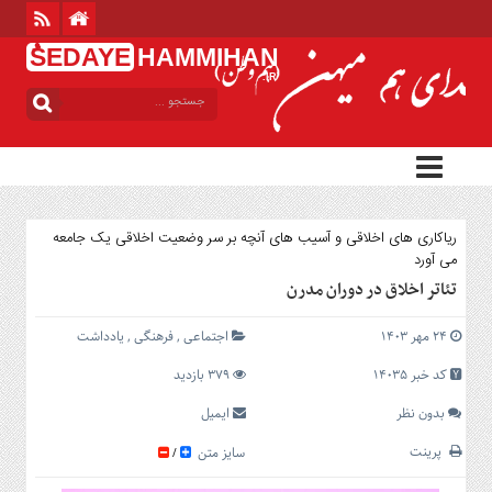
ُSEDAYE
HAMMIHAN
.IR
منوی
بالا
خانه
منوی
اصلی
ریاکاری های اخلاقی و آسیب های آنچه بر سر وضعیت اخلاقی یک جامعه
خانه
می آورد
بین
تئاتر اخلاق در دوران مدرن
الملل
ایران
۲۴ مهر ۱۴۰۳
اجتماعی
,
فرهنگی
,
یادداشت
استان
کد خبر 14035
379 بازدید
ها
بدون نظر
ایمیل
سیاسی
فرهنگی
پرینت
سایز متن
/
اجتماعی