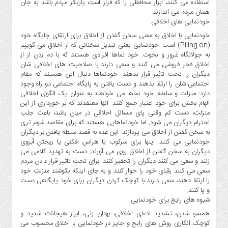
استفاده می کنند، ابزار محافظی را که قرار است یاریگر مردم باشد به جان
همان مردم می اندازند.
خودنمایی های اخلاقی
خودنمایی با اخلاق به معنی سخن گفتن از اخلاق برای ارتقای جایگاه خود
(Piling on) است. خودنمایی یعنی تبدیل سخنانی که از اخلاق می گوییم
به جولانگاه غرور و نخوت. خود نماها افرادی هستند که با دم زدن از از
اخلاق فخر فروشی می کنند و سعی دارند با صلاحیت های اخلاقی شان
دیگران را تحت تاثیر قرار بدهند. خودنماها دنبال این هستند که مقام
اجتماعی شان را ارتقا بدهند و دست یافتن به پایگاه اجتماعی دو راه وجود
دارد: منزلت و سلطه. خود نماها می خواهند به عنوان یک الگوی اخلاقی
الهام بخش برای خود اعتبار جمع کنند. آنها معتقدند که بر خورداری از این
منزلت، دست کم وقتی پای مسائل اخلاقی در میان باشد، باعث جلب
احترام دیگران می شود. اما خودنماهایی هستند که برای مقاصد شوم تری
به سخن گفتن از اخلاق می پردازند. این عده به قصد سلطه یافتن بر دیگران
خودنمایی می کنند. اینها برای سرکوب یا هراس افکنی یا ریختن آبروی
دیگران به سخن گفتن از اخلاق روی می آورند. دست به تهدید کلامی می
زنند و سعی می کنند دیگران را تحقیر کنند. برای تحت تاثیر قرار دادن مردم
سعی می کنند رقبای خود را خوار کنند و به جای اینکه بکوشند منزلت خود
را ارتقا دهند، سعی دارند با کوچک کردن دیگران برای خود پایگاهی دست
و پا کنند.
شیوه های رایج برای خودنمایی
همسو شدن، تشدید ادعای اخلاقی، بهتان زنی، ابراز هیجانات شدید و
کوچک انگاری روش های رایج و جایز در خودنمایی با اخلاق محسوب می