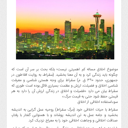
انتخابات
ویدئو
دسترسی
سریع
استخدام
ارسال
خبر
شرایط
استفاده
موضوع اخلاق مساله کم اهمیتی نیست؛ بلکه بحث بر سر آن است که
چگونه باید زندگی کرد و به آن معنا بخشید. (سقراط، به روایت افلاطون در
ثبت
جمهوری، حدود ۳۹۰ ق. م) سقراط برای وجه هستی شناسی و معرفت
نام
شناسی اخلاق و فضیلت، ارزش و عظمت بسیاری قائل بوده است طوری که
ورود
سقراط بیان می دارد «فضیلت و اخلاق در زندگی ارزش آن را دارد به هر
به
قیمتی حفظ شود حتی به قیمت مرگ.»
سوءاستفاده اخلاقی از اخلاق
سایت
سقراط با حیات اخلاقی خود (مرگ سقراط) روحیه عمل گرایی به اندیشه
اخبار
بخشید و جامه عمل به تن اندیشه پوشاند و با همنوایی گفتار با رفتار،
سایت
صداقت اخلاقی و وجاهت اخلاقی خود را به معراج نزدیک کرد.
ایران