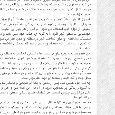
می‌کنند و به نوعی درک و سلیقه زیبا شناسانه مخاطبان ارتقا می‌یابد.
موجب شکل گیری نوعی هویت ملی و فرهنگی می‌شود و حتا می‌تواند نو
اهمیت زیادی دارد.
المان ( اله مان؛ نماد) ترکیبی است پیکره وار که در ساخت آن از و
سازه ای – کابلها – پوترها و فریم ها و به طور کلی هر آنچه می تو
تلفیقی از موارد فوق استفاده می شود… و قبل از هر چیز این ترکیب 
خودنمایی در سطح شهر افراد را به گونه ای جذب خود مین ماید و ذه
سمبلیک مشخصه ای برای شناخت شهر در منطقه ی مورد نظر می شود و
که ذهن با برده شدن نام منطقه ی مذبور ناخودآگاه به دنبال شاخصه
خواهد کرد.
این خصوصیت به ویژه برای
ها و کسانی که کمتر به منطقه ی م
توریست
دهی صحیح برای پیدا نمودن یک منطقه ی خاص شهری مشخصه و نماد 
و چه بسا برگرفته از اتفاق یا تاریخچه ای خاص در محل مورد نظر باشد
گونه ای یکی از اهداف المانها می تواند اطلاع رسانی و معرفی من
مردم آن منطقه بوده و یا به اتفاق یا رویداد خاصی در منطقه ی مزبور ا
محل رفت و آمد دارند با منطقه ی مورد نظر موثر است.
چه بسا خود همین نماد پس از مدتی به یک اثر تاریخی و ماندگار تبدیل
در گیرودار زندگی پر دغدغهی امروز، در ازدحام این همه بتن و آهن و س
تاثیر می‌گذارند. چاره‌ای نیست جز تلطیف فضای زندگی جمعی و دستا
در کلانشهرها.
مجسمه‌های شهری نه تنها به غنای بصری شهر و فضای زیست اجتماعی م
جمعی ما قابل استناد هستند و از این بابت است که باید رویکردی تازه‌تر 
مجسمه‌های شهری که قبل از هر چیز به ایجاد تنوع در فضای بصری شهره