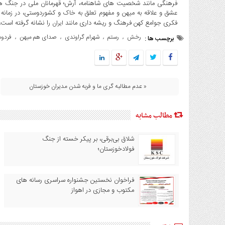
فرهنگی مانند شخصیت های شاهنامه، آرش؛ قهرمانان ملی در جنگ های
عشق و علاقه به میهن و مفهوم تعلق به خاک و کشوردوستی، در زمانه
فکری جوامع کهن فرهنگ و ریشه داری مانند
را نشانه گرفته است،
ایران
رخش
رستم
شهرام گراوندی
صدای هم میهن
فردو
,
,
,
,
برچسب ها :
« عدم مطالبه گری ما و فربه شدن مدیران خوزستان
مطالب مشابه
شلاق‌ بی‌برقی، بر پیکر خسته‌ از جنگ
فولادخوزستان؛
فراخوان نخستین جشنواره سراسری رسانه های
مکتوب و مجازی در اهواز