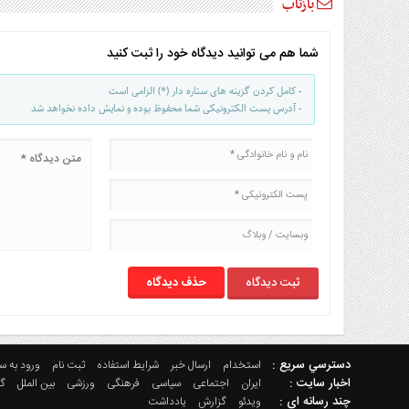
بازتاب
شما هم می توانید دیدگاه خود را ثبت کنید
- کامل کردن گزینه های ستاره دار (*) الزامی است
- آدرس پست الکترونیکی شما محفوظ بوده و نمایش داده نخواهد شد
حذف دیدگاه
دسترسي سريع :
استخدام
ارسال خبر
شرایط استفاده
ثبت نام
ورود به س
اخبار سایت :
ایران
اجتماعی
سیاسی
فرهنگی
ورزشی
بین الملل
گ
چند رسانه اي :
ویدئو
گزارش
یادداشت