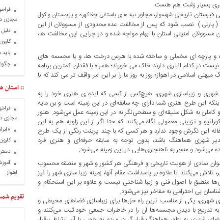
هری بسیار زشت هم هست.
فراخو
کی قبرستان تاریخی
، مجاور
شهسوار
تپه های باستانی چغاکهره و پرچستان و کول
مجازی در
نصب شود که پس از مخالفت عده محدودی از مسوولان از این
( پارتی )
دلیل 
مسوولان امنیتی استان با ابهام مواجه شده و در چرایی این مخالفت ها،
کارون 
باید 
اره و پارچه ای مخملی و ساخته شده با هرس درخت ها، و یا مجسمه های
چگونه
یست در کدام انباری دارند خاک می خورند؛ همراه با فقدان کمترین برنامه
نی اسلامی در اهواز؛ روز به روز ما را بر این امر واقف تر می کند که با
:: استان ها
شهری و زیباسازی شهری، هیچ‌کس از کسی که ایده ی هنری خود را به
اینکه این طرح هنری شما دارای چه سابقه‌ای در این زمینه است و بن مایه
فراخو
و کاملن به شکل سلیقه‌ای و سطحی‌نگرانه در این زمینه عمل می‌شود. هنور
مجازی در
تیو و تزیینی معمولی نگاه می‌کنند که حتا اگر از این زاویه هم به این
«ابرا
أسفانه این نگرش وجود ندارد و هر کسی که با چند پرینت رنگی از یک طرح
دیر شهری هماهنگ باشد، بدون توجه به سابقه حرفه‌ای و هنری فرد
کارون 
ه می‌شود و منجر به ناهنجاری‌هایی در این زمینه می‌شود.
دسترس
وان نمادی از هویت تاریخی و فرهنگی هر کشور و شهر و منطقه محسوب
آموزش
 می‌کنند تا علاوه بر پاسداشت مقام آنها، زمینه زیبا سازی شهر را نیز
اهواز
ها منطبق با اصول فنی و زیبا شناختی نیست و علاوه بر این استحکام و
شناسان بی احترامی به مفاخر نیز می‌شود.
تقویم شم
شهری، یکی از مناسب ترین راه حل‌ها برای زیباسازی فضاهای محیطی و
به تدریج با دیدن مجسمه‌ها آن را در خاطرات جمعی خود ثبت می‌کنند و
شهری به بطور هماهنگ قرار گیرد، مردم به خوبی با آن ارتباط برقرار