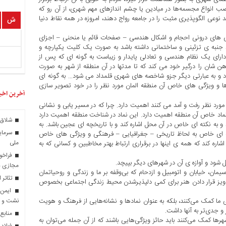
 نصب انواع مجسمه‌ها در میادین یا چشم اندازهای مهم شهری، از آن رو که
عی الگوپذیری مثبت را در جامعه رواج دهند، امروزه در همه نقاط دنیا
ش
یژگی های درونی احجام و اشکال هندسی – صفحات قائم یا منحنی – اجزای
اند جنبه ی تزئینی و ساختمانی داشته باشد به صورت یک کلیت یکپارچه و
دارای یک نظام هندسی و تعادلی پایدار و زیباست به گونه ای که پس از
ن شان را درگیر خود می کند که تا مدتها در آن منطقه از شهر به صورت
 به عبارتی دیگر جزو شاخصه های شهری قلمداد می شود… به گونه ای
 ها و ویژگی های خاص آن منطقه المان مورد نظر را در خود تصویر سازی
آخرین اخب
ورد نظر رفت و آمد می کنند اهمیت دارد. چرا که در مسیر یابی و نشانی
خاص آن منطقه اهمیت دارد. این نماد در شناخت منطقه اهمیت دارد
شلاق‌ 
 و به نکته ای خاص در آن محل اشاره کند و با تاریخچه ای عجین باشد. به
سرمایه
طقه ای خاص به لحاظ تاریخی – جغرافیایی – فرهنگی و ویژگی های خاص
ملی
شاره کند که همه ی اینها در برقراری ارتباط بهتر مخاطبین و کسانی که به
فراخو
 شود و آوازه ی آن در شهرهای دیگر بپیچد.
مجازی در
یمان، خیابان و اتومبیل و ازدحام که بی‌وقفه بر ما و زندگی و روحیاتمان
تئاتر 
ویز قرار دادن هنر برای کمی دلپذیر‌شدن محیط زندگی اجتماعی بخصوص
نشت و 
ا کمک می‌کنند، بلکه به عنوان نمادها و نشانه‌هایی از فرهنگ و هویت
و جدی‌تر به آنها داشت.
منابع
ا کمک می‌کنند باید حائز ویژگی‌هایی باشند که از آن جمله می‌توان به
فولاد 