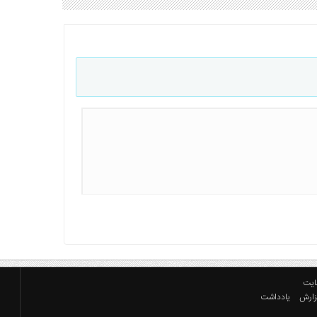
ایت
زارش
یادداشت