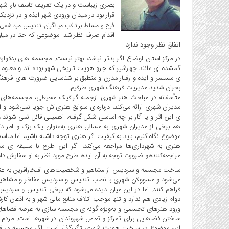
بصری زیباست و در یک تعریف تاسف بار، ش
اجتماعی
قرار بود در میدان ورودی شهر ایذه و در نزدی
فرح و مسلط بر تالاب میانگران، تندیس مرد شمی 
سیاسی
اقدام صرف نظر شد. موضوعی که حتا در میان 
فرهنگی
اتفاق نظر وجود ندارد.
در مرکز استان اوضاع اگر بدتر نباشد، بهتر نیست. مجسمه های بدقو
ورزشی
گمشده ای مانند چهارشیر که جزو هویت تاریخی شهر بوده اند و معلوم ن
بین
ی مستمر و ایده و رفتار مدرن و منطبق بر شناسایی ضرورت های فرهنگ میه
الملل
بحران شدید مدیریت فرهنگ شهری طرفیم.
متأسفانه در مباحث هنر شهری ازجمله گرافیک محیطی، مجسمه‌های 
گزارش
مدیران شهری ارائه می‌کند، درباره ی سوابق هنری‌اش جویا نمی‌شود و 
یادداشت
ی این اثر و یا آثار بر چه اساسی شکل گرفته، اهمیتی قائل نمی شوند 
هم برخی از مدیران شهری به مسائل هنری به‌عنوان یک بزک و امر دکورا
چند
موضوع نگاه کنیم، باید به کیفیت اثر هنری توجه داشته باشیم اما مت
رسانه
هنری به شهرداری‌ها مراجعه می‌کند، اگر این طرح با سلیقه ی م
مراجعه‌کننده،و ضرورت توجه به آن ایده، طرح مورد نظر به او سفارش داد
ویدئو
ساخت مجسمه و سردیس از
و شخصیت‌های افتخارآفرین به عن
مشاهیر
گزارش
می‌شود و مسوولان شهری با نصب تندیس و سردیس مفاخر و مشاهیر، تلاش
یادداشت
فراهم کنند. اما در این میان دیده می‌شود که برخی تندیس و سردیس‌
دوام زیادی هم ندارد و تنها موجب اتلاف منابع مالی شهر و به اذعان کار
ورود هنرهای تجسمی و به‌ویژه گونه ی مجسمه سازی به عرصه فضاهای 
ساختن فضاهایی برای تمرکز و تعامل شهروندان در شهرها است. مردم 
این موضوع در ساخت هویت شهری تأثیرگذار است. اگر مجسمه در فضای 