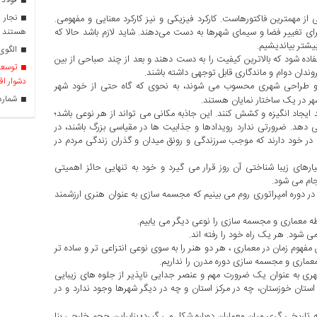
نجار ر
از مهمترین فاکتورهاست. کارکرد فیزیکی و نیز کارکرد معنایی و مفهومی.
هستند
ای تغییر فضا و سیمای شهرها به دست می‌دهند. شاید لازم باشد حالا که
بیشتر بیاندیشیم.
الگوی 
ه شود که بالاترین کیفیت را به دست دهند و بعد از چند صباحی از بین
توسعه 
ندان دوام و ماندگاری قابل توجهی داشته باشند.
دشوار اق
ی و طراحی شهری محسوب می شوند، به نحوی که گاه حتی از خود شهر
شماره را
در یک ساختار نمایان هستند.
هر
ایجاد انگیزه و کشش کنند. این جاذبه مکانی می تواند از هر نوعی باشد؛
می دهد. ضرورتی ندارد رویدادها و جذابیت ها در مقیاسی بزرگ باشند، در
ر خود دارند که موجب سرزندگی و رونق میدان و گذران زندگی مردم در
ارهای زیبا شناختی آن روز قرار می گیرد و خود به تنهایی حائز اهمیتی
جام می شود.
 در دوره امپراتوری روم می بینیم که مجسمه سازی به عنوان هنری ارزشمند
بطه معماری و مجسمه سازی را نوعی دیگر می یابیم.
 شود. هر یک راه خود را رفته اند.
مفهوم زمان در معماری ، هر دو هنر را به سوی نوعی انتزاعی تر و ساده تر
معماری و مجسمه سازی دوره مدرن را نداریم.
هری به عنوان یک ضرورت مهم و عنصر جدایی ناپذیر از جلوه های زیبایی
ان خوزستان، چه در مرکز استان و چه در دیگر شهرها وجود ندارد و در
تاریخی گری میان معماران دوباره شکل می گیرد؛ بنابراین حجم خارجی بنا