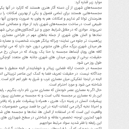
موارد زیر اشاره کرد:
مجسمه‌های شهری از آن دسته آثار هنری هستند که کارکرد در آنها یکی 
مجسمه‌هایی هستند برای تمامی فصول و یکی از بهترین امکانات را بر
هنرمندان توانا کم نداریم و امکانات هم به وفور، به ضرورت وجودی آنها 
طبیعی است در ساخت مجسمه‌های شهری باید از مواد و مصالحی استفاد
نمی‌روند. موادی که در مقابل شرایط جوی و نیز کنجکاوی‌های برخی شهرو
نمادها و المان های شهری از جمله بناهای مهم در طراحی معمار
پراهمیت تر جلوه می نمایند؛ چراکه بیانگر هویت، شخصیت و عصاره
ش
هر میدان شهری بزرگ، مکان های متنوعی درون خود دارد که می توانند 
کافه های روباز، آبنماها، مجسمه یا حتا یک رویداد که در میدان رخ 
حقیقت، برخی از بهترین میدان های شهری جاذبه های متعدد کوچکی د
طول روز می شود.
مجسمه در خدمت ارائه فضایی زیباتر و خوشایندتر البته منطبق با معی
جداگانه نیست. در حقیقت تعریف فضا به کمک این عناصر تزییناتی ان
البته در اینجا تفکیکی میان معماری غرب و شرق به طور اعم لازم است.
شناخته می شود و مورد احترام است.
حال اگر به معماری عصر خودمان که معماری مدرن نام دارد، بنگریم ، را
این بار نه معماری بر مجسمه غالب است و نه مجسمه بر معماری پیروز می
پیشرفت انسان در زمینه درک هنری ، همراه با پیشرفت علم و راه یافتن 
و احیانا نخبه گراتر می کشاند؛ البته در این جا قصد بررسی خصوصیات 
واقعیت این است که در استفاده از المان ها، نمادها و مجسمه های ش
شهر؛ کمترین توجه؛ تخصص؛ علاقه و شناختی در سطح شهرداری های است
این رابطه با فقر شدید سواد مرتبط مواجهیم.
اکنون در دوره ای که آن را فیلسوفان ،
می خوانند، گرایش به 
پست مدرن