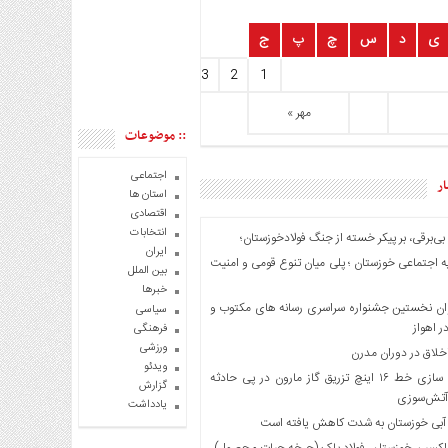
ی
د
س
چ
پ
ج
0
9
8
7
6
5
4
3
2
1
مهر »
:: موضوعات
اجتماعی
ار
استان ها
اقتصادی
انتخابات
بی‌برقی، بر پیکر خسته‌ از جنگ فولادخوزستان؛
ایران
 اجتماعی خوزستان ؛ پلی میان تنوع قومی و امنیت
بین الملل
خبرها
ان نخستین جشنواره سراسری رسانه های مکتوب و
سیاسی
 اهواز
فرهنگی
ورزشی
اخلاق در دوران مدرن
ویدئو
ایمن سازی خط ۱۶ اینچ تزریق گاز مارون در پی حادثه
گزارش
آتش‌سوزی
یادداشت
 آبی خوزستان به شدت کاهش یافته است
اکسین خوزستان، فولاد پاک (چرخه حیات محصول)