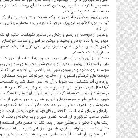
بخصوص با توجه به شهرسازی مدرن که به مدد آن رویت یک بنا از دور
مجسمه شباهت پیدا می کند.
این بار بیرون و درون ساختمان هر یک اهمیت ویژه و متمایزی از یکدیگ
کرد. در موزه گوگنهایم نیویورک اثر فرانک لوید رایت، معمار امریکایی 
نمی کند.
رونمایی از مجسمه ی رستم و رخش در سالروز نکوداشت حکیم ابوالقا
امیدواریم با نگاه جامع و بسیط و روشن در اهواز و سراسر خوزستان
شهری شهرهای استان باشیم. به ویژه وقتی نمی توان انکار کرد که ش
بسیار زشت هم هست.
مصداق بارز این رکود و ایستایی در بی توجهی به استفاده از المان ها
دلیلی است که با رونمایی نکردن و برنیافراشتن مجسمه ی مرد پارتی در ایذ
مجسمه زدوده شود و در ورودی شهر ایذه با نصب آن اجازه بدهیم که شهر
مجسمه‌های فرهنگی اسطوره ای، به‌تدریج می‌توانند هویت منطقه‌ای و
روزمره ی آنها بنشینند. البته منوط به آن که اصول منظر شهری، تناسب‌ه
آنها اعمال شود. اصولن یکی از اجزای مهم در هر شهر که نگاه هر بینند
می‌بخشند و درصورت هماهنگی اجزای هر شهر با ارزش‌های فرهنگی، اجت
شهری به‌طور عام و مجسمه‌های شهری به‌طور خاص بخشی از عناص
معنابخشی و تلطیف منظر آن در حد خود مؤثر است. اما نکته مهم در 
نیازهای سیمای شهر است تا فضایی قابل‌فهم و هویت‌بخش ایجاد شود. ن
مکان مناسب قرارگیری آن است. فضای شهری باید به‌گونه‌ای باشد که شهر
ریشه‌های تاریخی و فرهنگی خود را پیدا کنند. به همین دلیل استفاده 
مکانی مناسب، می‌تواند به‌عنوان عنصری در زیبایی شهر یا در انتقال مع
آشتی مردم و ارتباط عاطفی احساسی مردم و به ویژه نسل های جوان