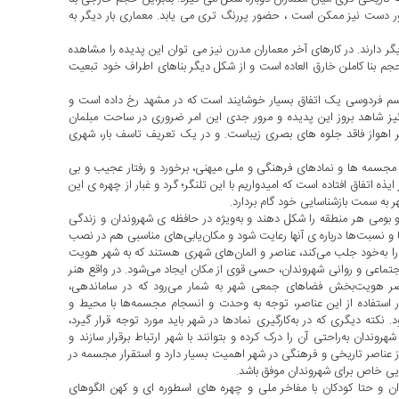
 دست نیز ممکن است ، حضور پررنگ تری می یابد. معماری بار دیگر به
ر دارند. در کارهای آخر معماران مدرن نیز می توان این پدیده را مشاهده
، حجم بنا کاملن خارق العاده است و از شکل دیگر بناهای اطراف خود تبعیت
سم فردوسی یک اتفاق بسیار خوشایند است که در مشهد رخ داده است و
 نیز شاهد بروز این پدیده و مرور جدی این امر ضروری در ساحت مبلمان
هر اهواز فاقد جلوه های بصری زیباست. و در یک تعریف تاسف بار، شهری
 و مجسمه ها و نمادهای فرهنگی و ملی میهنی، برخورد و رفتار عجیب و بی
ه اتفاق افتاده است که امیدواریم با این تلنگر؛ گرد و غبار از چهره ی این
 به سمت بازشناسایی خود گام بردارد.
 بومی هر منطقه را شکل دهند و به‌ویژه در حافظه ی شهروندان و زندگی
ا و نسبت‌ها درباره ی آنها رعایت شود و مکان‌یابی‌های مناسبی هم در نصب
ه را به‌خود جلب می‌کند، عناصر و المان‌های شهری هستند که به شهر هویت
ماعی و روانی شهروندان، حسی قوی از مکان ایجاد می‌شود. در واقع هنر
ر هویت‌بخش فضاهای جمعی شهر به شمار می‌رود که در ساماندهی،
استفاده از این عناصر، توجه به وحدت و انسجام مجسمه‌ها با محیط و
کته دیگری که در به‌کارگیری نمادها در شهر باید مورد توجه قرار گیرد،
وندان به‌راحتی آن را درک کرده و بتوانند با شهر ارتباط برقرار سازند و
از عناصر تاریخی و فرهنگی در شهر اهمیت بسیار دارد و استقرار مجسمه در
نایی خاص برای شهروندان موفق باشد.
 و حتا کودکان با مفاخر ملی و چهره های اسطوره ای و کهن الگوهای