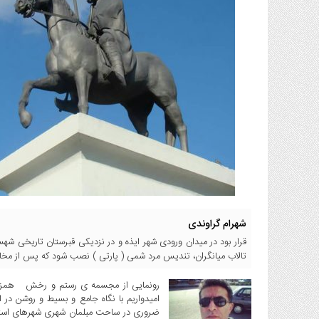
انتخابات
ویدئو
دسترسی
سریع
استخدام
ارسال
خبر
شرایط
استفاده
ثبت
نام
شهرام گراوندی
ورود
به
قرار بود در میدان ورودی شهر ایذه و در نزدیکی قبرستان تاریخی شه
سایت
تالاب میانگران، تندیس مرد شمی ( پارتی ) نصب شود که پس از مخا
اخبار
رونمایی از مجسمه ی رستم و رخش همزمان
سایت
امیدواریم با نگاه جامع و بسیط و روشن در 
ضروری در ساحت مبلمان شهری شهرهای استان ب
ایران