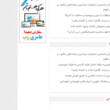
ان نخستین جشنواره سراسری رسانه های مکتوب و
 اهواز
موافقت با چین و روسیه؛ و مخالفت با آمریکا
را بردند، آقایان! جاده را اشتباه رفتید!
میان مسوولان اعتماد وجود داشته باشد
 قطر محاصره همسایگانش را بی اثر کرد؟
ان نخستین جشنواره سراسری رسانه های مکتوب و
 اهواز
هیمی» حلقه اتصال فولاد اکسین به فولاد خوزستان
را بردند، آقایان! جاده را اشتباه رفتید!
ی به خدمات قضایی از طریق گوشی همراه
 فرهنگ شهری با پیام های شهروندی شهرداری
سی