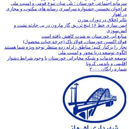
سرمایه اجتماعی خوزستان ؛ پلی میان تنوع قومی و امنیت ملی
فراخوان نخستین جشنواره سراسری رسانه های مکتوب و مجازی
در اهواز
تئاتر اخلاق در دوران مدرن
ایمن سازی خط ۱۶ اینچ تزریق گاز مارون در پی حادثه نشت و
آتش‌سوزی
منابع آبی خوزستان به شدت کاهش یافته است
فولاد اکسین خوزستان، فولاد پاک (چرخه حیات محصول)
نجار را برکنار کنید؛ مناطق زلزله زده منتظر توجه ویژه شما هستند
الگوی توسعه دریا محور و امنیت ملی
توسعه خدمات و شبکه مخابراتی خوزستان با وجود شرایط دشوار
اقلیمی و پاندمی کرونا
شماره رایگان ۲۰۰۰