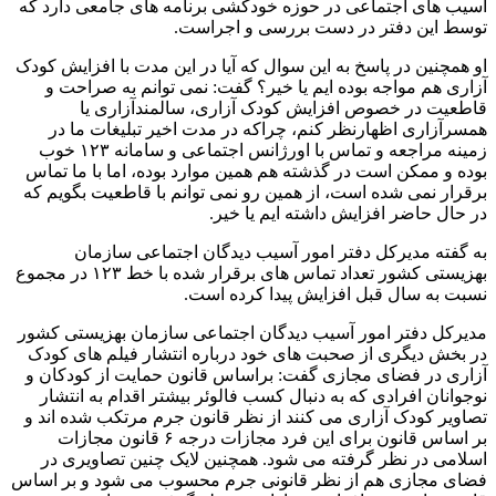
آسیب های اجتماعی در حوزه خودکشی برنامه های جامعی دارد که
توسط این دفتر در دست بررسی و اجراست.
او همچنین در پاسخ به این سوال که آیا در این مدت با افزایش کودک
آزاری هم مواجه بوده ایم یا خیر؟ گفت: نمی توانم به صراحت و
قاطعیت در خصوص افزایش کودک آزاری، سالمندآزاری یا
همسرآزاری اظهارنظر کنم، چراکه در مدت اخیر تبلیغات ما در
زمینه مراجعه و تماس با اورژانس اجتماعی و سامانه ۱۲۳ خوب
بوده و ممکن است در گذشته هم همین موارد بوده، اما با ما تماس
برقرار نمی شده است، از همین رو نمی توانم با قاطعیت بگویم که
در حال حاضر افزایش داشته ایم یا خیر.
به گفته مدیرکل دفتر امور آسیب دیدگان اجتماعی سازمان
بهزیستی کشور تعداد تماس های برقرار شده با خط ۱۲۳ در مجموع
نسبت به سال قبل افزایش پیدا کرده است.
مدیرکل دفتر امور آسیب دیدگان اجتماعی سازمان بهزیستی کشور
در بخش دیگری از صحبت های خود درباره انتشار فیلم های کودک
آزاری در فضای مجازی گفت: براساس قانون حمایت از کودکان و
نوجوانان افرادی که به دنبال کسب فالوئر بیشتر اقدام به انتشار
تصاویر کودک آزاری می کنند از نظر قانون جرم مرتکب شده اند و
بر اساس قانون برای این فرد مجازات درجه ۶ قانون مجازات
اسلامی در نظر گرفته می شود. همچنین لایک چنین تصاویری در
فضای مجازی هم از نظر قانونی جرم محسوب می شود و بر اساس