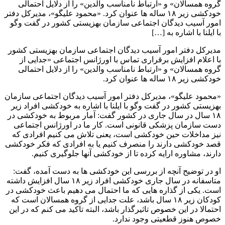
گروه همسالان» و «ارتباط نامناسب والدین» را از دلایل احتمالی
خودکشی زیر ۱۸ ساله ها عنوان کرد. «محمود علیگو»، مدیرکل دفتر
امور آسیب دیدگان اجتماعی سازمان بهزیستی کشور در گفت وگو
با ایلنا با اشاره به […]
مدیرکل دفتر امور آسیب دیدگان اجتماعی سازمان بهزیستی کشور
با اعلام افزایش برقراری تماس با اورژانس اجتماعی «جدایی از
گروه همسالان» و «ارتباط نامناسب والدین» را از دلایل احتمالی
خودکشی زیر ۱۸ ساله ها عنوان کرد.
«محمود علیگو»، مدیرکل دفتر امور آسیب دیدگان اجتماعی سازمان
بهزیستی کشور در گفت وگو با ایلنا با اشاره به خودکشی افراد زیر
۱۸ سال در سال جاری در کشور گفت: آمار مربوط به خودکشی در
دست سازمان پزشکی قانونی است. کار ما در اورژانس اجتماعی
نیز مداخلات حین خودکشی است، یعنی تلاش می کنیم افرادی که
قصد خودکشی دارند را منصرف کنیم یا به افرادی که فکر خودکشی
دارند، مشاوره ارایه کرده تا از خودکشی آنها جلوگیری کنیم.
او در توضیح آنچه از بررسی این خودکشی ها به دست آمده، گفت:
متاسفانه در سال جاری خودکشی افراد زیر ۱۸ سال افزایش داشته
است. یکی از گذاره هایی که ما احتمال می دهیم باعث خودکشی در
کودکان زیر ۱۸ سال باشد، علت جدایی از گروه همسالان است که
احتمالا در این خصوص تاثیرگذار باشد، البته تاکید می کنم که در این
خصوص هنوز قطعیتی وجود ندارد.