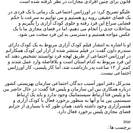
قانون برای چنین افرادی مجازات در نظر گرفته شده است.
علیگو تصریح کرد: در اورژانس اجتماعی یک زمانی با یک فردی در
یک فضای حقیقی روبه رو هستیم و می توانیم به سرعت با حکم
قضایی سراغ این فرد رفته و جلوی کودک آزاری را بگیریم و
مداخلات جدی را انجام می دهیم، اما در فضای مجازی ما با یک
عکس مواجه هستیم و دسترسی به این فرد سخت می شود.
او با اشاره به انتشار فیلم کودک آزاری مربوط به یک کودک دارای
سندرم داون گفت: در فیلم منتشر شده از آزار این کودک همکارانم
در اورژانس اجتماعی از طریق لهجه فرد توانستند تشخیص دهند که
این فرد مربوط به کدام استان است و بلافاصله وارد عمل شدند و
کمتر از ۱۲ ساعت پدر بازداشت شد، اما کار پلیسی، کار اورژانس
اجتماعی نیست.
مدیرکل دفتر امور آسیب دیدگان اجتماعی سازمان بهزیستی کشور
درباره همکاری بین این سازمان و پلیس فتا گفت: در حال حاضر بین
ما و پلیس فتا ارتباط سیستماتیک وجود ندارد و باید یک ارتباط
سیستمی بین ما و آنها به منظور برخورد فعال با کودک آزاری و
همسرآزاری وجود داشته باشد، همان طور که با بسیاری از جرایم
فضای مجازی پلیس برخورد فعال دارد.
true
برچسب ها :