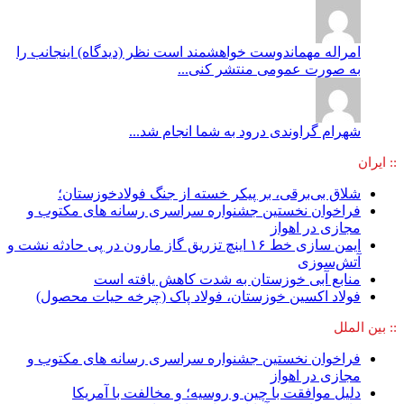
امراله مهماندوست
خواهشمند است نظر (دیدگاه) اینجانب را
به صورت عمومی منتشر کنی...
شهرام گراوندی
درود به شما انجام شد...
:: ایران
شلاق‌ بی‌برقی، بر پیکر خسته‌ از جنگ فولادخوزستان؛
فراخوان نخستین جشنواره سراسری رسانه های مکتوب و
مجازی در اهواز
ایمن سازی خط ۱۶ اینچ تزریق گاز مارون در پی حادثه نشت و
آتش‌سوزی
منابع آبی خوزستان به شدت کاهش یافته است
فولاد اکسین خوزستان، فولاد پاک (چرخه حیات محصول)
:: بین الملل
فراخوان نخستین جشنواره سراسری رسانه های مکتوب و
مجازی در اهواز
دلیل موافقت با چین و روسیه؛ و مخالفت با آمریکا