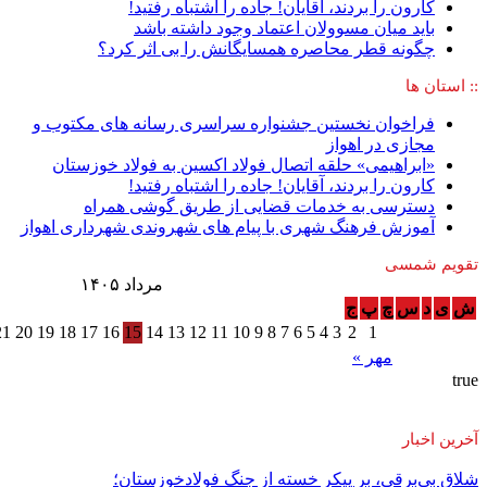
کارون را بردند، آقایان! جاده را اشتباه رفتید!
باید میان مسوولان اعتماد وجود داشته باشد
چگونه قطر محاصره همسایگانش را بی اثر کرد؟
:: استان ها
فراخوان نخستین جشنواره سراسری رسانه های مکتوب و
مجازی در اهواز
«ابراهیمی» حلقه اتصال فولاد اکسین به فولاد خوزستان
کارون را بردند، آقایان! جاده را اشتباه رفتید!
دسترسی به خدمات قضایی از طریق گوشی همراه
آموزش فرهنگ شهری با پیام های شهروندی شهرداری اهواز
تقویم شمسی
مرداد ۱۴۰۵
ش
ی
د
س
چ
پ
ج
21
20
19
18
17
16
15
14
13
12
11
10
9
8
7
6
5
4
3
2
1
مهر »
true
آخرین اخبار
شلاق‌ بی‌برقی، بر پیکر خسته‌ از جنگ فولادخوزستان؛