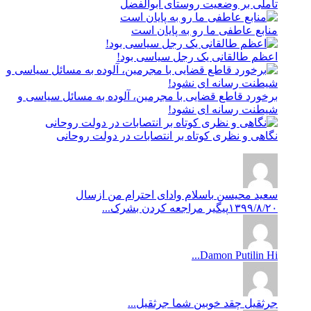
تاملی بر وضعیت روستای ابوالفضل
منابع عاطفی ما رو به پایان است
اعظم طالقانی یک رجل سیاسی بود!
برخورد قاطع قضایی با مجرمین، آلوده به مسائل سیاسی و
شیطنت رسانه ای نشود!
نگاهی و نظری کوتاه بر انتصابات در دولت روحانی
سعید محیسن
باسلام وادای احترام من ازسال
۱۳۹۹/۸/۲۰پیگیر مراجعه کردن بشرک...
Damon Putilin
Hi...
جرثقیل
چقد خوبین شما جرثقیل...