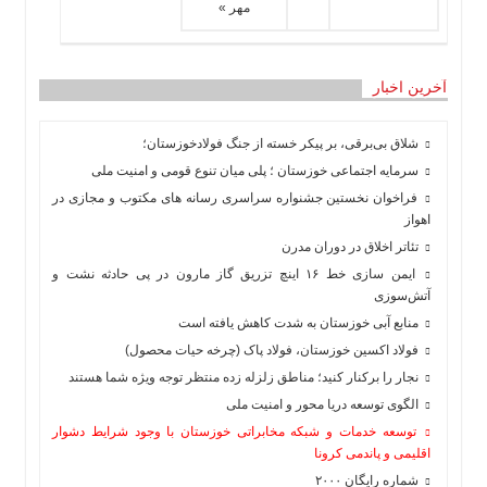
مهر »
آخرین اخبار
شلاق‌ بی‌برقی، بر پیکر خسته‌ از جنگ فولادخوزستان؛
سرمایه اجتماعی خوزستان ؛ پلی میان تنوع قومی و امنیت ملی
فراخوان نخستین جشنواره سراسری رسانه های مکتوب و مجازی در
اهواز
تئاتر اخلاق در دوران مدرن
ایمن سازی خط ۱۶ اینچ تزریق گاز مارون در پی حادثه نشت و
آتش‌سوزی
منابع آبی خوزستان به شدت کاهش یافته است
فولاد اکسین خوزستان، فولاد پاک (چرخه حیات محصول)
نجار را برکنار کنید؛ مناطق زلزله زده منتظر توجه ویژه شما هستند
الگوی توسعه دریا محور و امنیت ملی
توسعه خدمات و شبکه مخابراتی خوزستان با وجود شرایط دشوار
اقلیمی و پاندمی کرونا
شماره رایگان ۲۰۰۰