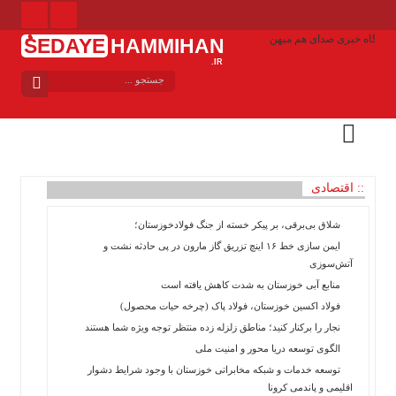
ُSEDAYE
HAMMIHAN
.IR
منوی
بالا
خانه
منوی
اصلی
خانه
:: اقتصادی
بین
شلاق‌ بی‌برقی، بر پیکر خسته‌ از جنگ فولادخوزستان؛
الملل
ایمن سازی خط ۱۶ اینچ تزریق گاز مارون در پی حادثه نشت و
ایران
آتش‌سوزی
استان
منابع آبی خوزستان به شدت کاهش یافته است
ها
فولاد اکسین خوزستان، فولاد پاک (چرخه حیات محصول)
سیاسی
نجار را برکنار کنید؛ مناطق زلزله زده منتظر توجه ویژه شما هستند
فرهنگی
الگوی توسعه دریا محور و امنیت ملی
اجتماعی
توسعه خدمات و شبکه مخابراتی خوزستان با وجود شرایط دشوار
اقلیمی و پاندمی کرونا
انتخابات