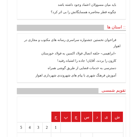
باید میان مسوولان اعتماد وجود داشته باشد
چگونه قطر محاصره همسایگانش را بی اثر کرد؟
:: استان ها
فراخوان نخستین جشنواره سراسری رسانه های مکتوب و مجازی در
اهواز
«ابراهیمی» حلقه اتصال فولاد اکسین به فولاد خوزستان
کارون را بردند، آقایان! جاده را اشتباه رفتید!
دسترسی به خدمات قضایی از طریق گوشی همراه
آموزش فرهنگ شهری با پیام های شهروندی شهرداری اهواز
تقویم شمسی
ش
ی
د
س
چ
پ
ج
7
6
5
4
3
2
1