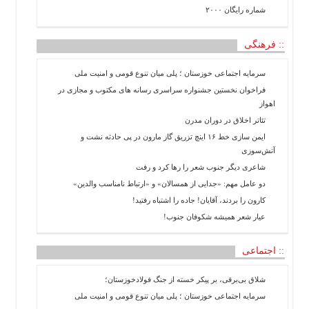
شماره رایگان ۲۰۰۰
ویدئو
دسترسی
:: فرهنگی
سریع
استخدام
سرمایه اجتماعی خوزستان ؛ پلی میان تنوع قومی و امنیت ملی
ارسال
فراخوان نخستین جشنواره سراسری رسانه های مکتوب و مجازی در
خبر
اهواز
تئاتر اخلاق در دوران مدرن
شرایط
استفاده
ایمن سازی خط ۱۶ اینچ تزریق گاز مارون در پی حادثه نشت و
آتش‌سوزی
ثبت
شاعری دیگر جنوب شعر را رها کرد و رفت
نام
دو عامل مهم: «جدایی از همسالان» و «ارتباط نامناسب والدین»
ورود
به
کارون را بردند، آقایان! جاده را اشتباه رفتید!
سایت
عیار شعر همیشه شکوفان جنوب!
اخبار
:: اجتماعی
سایت
ایران
شلاق‌ بی‌برقی، بر پیکر خسته‌ از جنگ فولادخوزستان؛
اجتماعی
سرمایه اجتماعی خوزستان ؛ پلی میان تنوع قومی و امنیت ملی
سیاسی