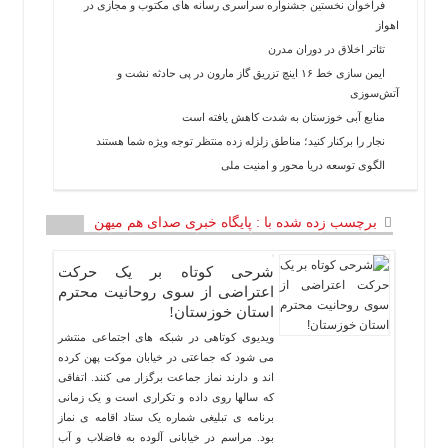
فراخوان نخستین جشنواره سراسری رسانه های مکتوب و مجازی در
فرهنگی
اهواز
تئاتر اخلاق در دوران مدرن
ورزشی
ایمن سازی خط ۱۶ اینچ تزریق گاز مارون در پی حادثه نشت و
بین
آتش‌سوزی
الملل
منابع آبی خوزستان به شدت کاهش یافته است
گزارش
نجار را برکنار کنید؛ مناطق زلزله زده منتظر توجه ویژه شما هستند
یادداشت
الگوی توسعه دریا محور و امنیت ملی
چند
رسانه
برچسب زده شده با : پایگاه خبری صدای هم میهن
ویدئو
گزارش
شرحی کوتاه بر یک حرکت
یادداشت
اعتراضی از سوی روحانیت محترم
استان خوزستان!
ویدیوی کوتاهی در شبکه های اجتماعی منتشر
می شود که جماعتی در خیابان موکت پهن کرده
اند و دارند نماز جماعت برگزار می کنند. اتفاقی
که سالها روی داده و تکراری است و یک زمانی
برنامه ی تبلیغی شماره یک ستاد اقامه ی نماز
بود. مراسم در خیابانی آلوده به فاضلاب و آب